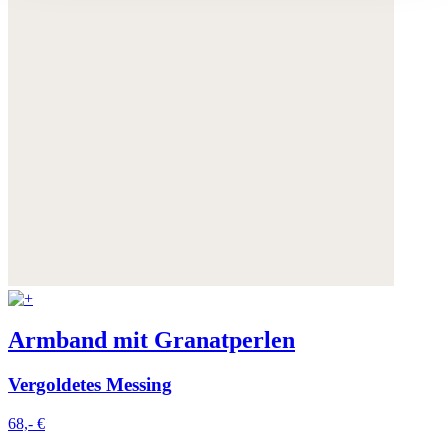
Sie können Ihre Einwilligung jederzeit anpassen oder für
die Zukunft widerrufen.
Weitere Informationen:
Datenschutz
,
Impressum
und
AGB
Armband mit Granatperlen
Vergoldetes Messing
68,- €