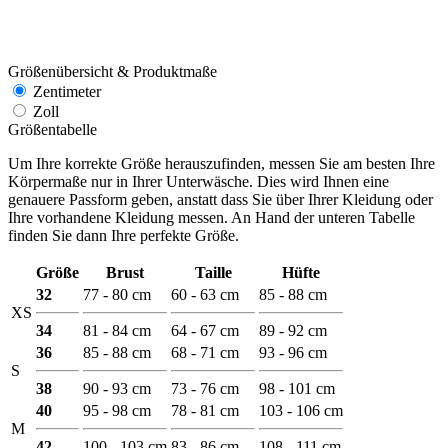
Größenübersicht & Produktmaße
Zentimeter
Zoll
Größentabelle
Um Ihre korrekte Größe herauszufinden, messen Sie am besten Ihre
Körpermaße nur in Ihrer Unterwäsche. Dies wird Ihnen eine
genauere Passform geben, anstatt dass Sie über Ihrer Kleidung oder
Ihre vorhandene Kleidung messen. An Hand der unteren Tabelle
finden Sie dann Ihre perfekte Größe.
Größe
Brust
Taille
Hüfte
32
77 - 80 cm
60 - 63 cm
85 - 88 cm
XS
34
81 - 84 cm
64 - 67 cm
89 - 92 cm
36
85 - 88 cm
68 - 71 cm
93 - 96 cm
S
38
90 - 93 cm
73 - 76 cm
98 - 101 cm
40
95 - 98 cm
78 - 81 cm
103 - 106 cm
M
42
100 - 103 cm
83 - 86 cm
108 - 111 cm