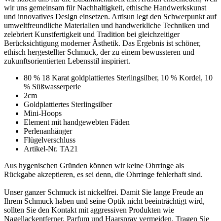
wir uns gemeinsam für Nachhaltigkeit, ethische Handwerkskunst
und innovatives Design einsetzen. Artisun legt den Schwerpunkt auf
umweltfreundliche Materialien und handwerkliche Techniken und
zelebriert Kunstfertigkeit und Tradition bei gleichzeitiger
Berücksichtigung moderner Ästhetik. Das Ergebnis ist schöner,
ethisch hergestellter Schmuck, der zu einem bewussteren und
zukunftsorientierten Lebensstil inspiriert.
80 % 18 Karat goldplattiertes Sterlingsilber, 10 % Kordel, 10
% Süßwasserperle
2cm
Goldplattiertes Sterlingsilber
Mini-Hoops
Element mit handgewebten Fäden
Perlenanhänger
Flügelverschluss
Artikel-Nr. TA21
Aus hygenischen Gründen können wir keine Ohrringe als
Rückgabe akzeptieren, es sei denn, die Ohrringe fehlerhaft sind.
Unser ganzer Schmuck ist nickelfrei. Damit Sie lange Freude an
Ihrem Schmuck haben und seine Optik nicht beeinträchtigt wird,
sollten Sie den Kontakt mit aggressiven Produkten wie
Nagellackentferner, Parfum und Haarspray vermeiden. Tragen Sie