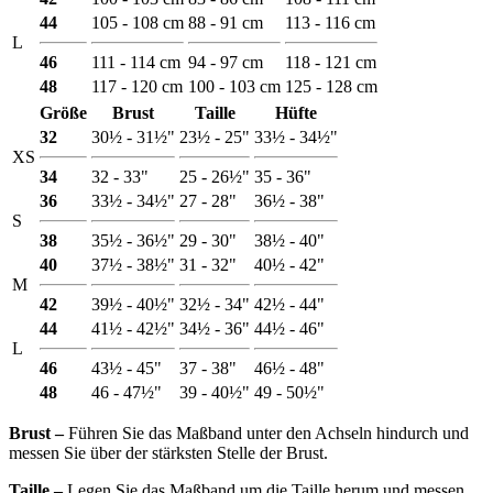
44
105 - 108 cm
88 - 91 cm
113 - 116 cm
L
46
111 - 114 cm
94 - 97 cm
118 - 121 cm
48
117 - 120 cm
100 - 103 cm
125 - 128 cm
Größe
Brust
Taille
Hüfte
32
30½ - 31½"
23½ - 25"
33½ - 34½"
XS
34
32 - 33"
25 - 26½"
35 - 36"
36
33½ - 34½"
27 - 28"
36½ - 38"
S
38
35½ - 36½"
29 - 30"
38½ - 40"
40
37½ - 38½"
31 - 32"
40½ - 42"
M
42
39½ - 40½"
32½ - 34"
42½ - 44"
44
41½ - 42½"
34½ - 36"
44½ - 46"
L
46
43½ - 45"
37 - 38"
46½ - 48"
48
46 - 47½"
39 - 40½"
49 - 50½"
Brust ‒
Führen Sie das Maßband unter den Achseln hindurch und
messen Sie über der stärksten Stelle der Brust.
Taille ‒
Legen Sie das Maßband um die Taille herum und messen