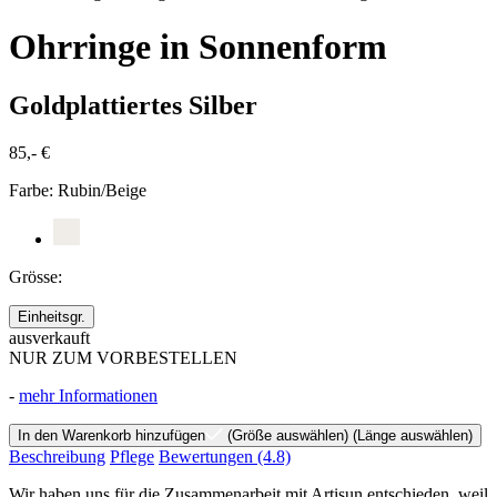
Ohrringe in Sonnenform
Goldplattiertes Silber
85,- €
Farbe:
Rubin/Beige
Grösse:
Einheitsgr.
ausverkauft
NUR ZUM VORBESTELLEN
-
mehr Informationen
In den Warenkorb hinzufügen
(Größe auswählen)
(Länge auswählen)
Beschreibung
Pflege
Bewertungen
(4.8)
Wir haben uns für die Zusammenarbeit mit Artisun entschieden, weil