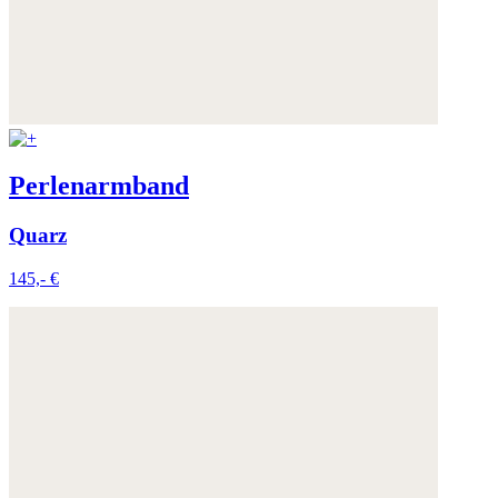
Perlenarmband
Quarz
145,- €