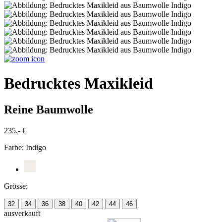
Bedrucktes Maxikleid
Reine Baumwolle
235,- €
Farbe:
Indigo
Grösse:
32
34
36
38
40
42
44
46
ausverkauft