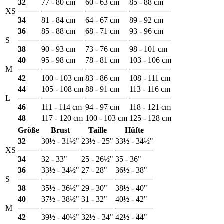
32
77 - 80 cm
60 - 63 cm
85 - 88 cm
XS
34
81 - 84 cm
64 - 67 cm
89 - 92 cm
36
85 - 88 cm
68 - 71 cm
93 - 96 cm
S
38
90 - 93 cm
73 - 76 cm
98 - 101 cm
40
95 - 98 cm
78 - 81 cm
103 - 106 cm
M
42
100 - 103 cm
83 - 86 cm
108 - 111 cm
44
105 - 108 cm
88 - 91 cm
113 - 116 cm
L
46
111 - 114 cm
94 - 97 cm
118 - 121 cm
48
117 - 120 cm
100 - 103 cm
125 - 128 cm
Größe
Brust
Taille
Hüfte
32
30½ - 31½"
23½ - 25"
33½ - 34½"
XS
34
32 - 33"
25 - 26½"
35 - 36"
36
33½ - 34½"
27 - 28"
36½ - 38"
S
38
35½ - 36½"
29 - 30"
38½ - 40"
40
37½ - 38½"
31 - 32"
40½ - 42"
M
42
39½ - 40½"
32½ - 34"
42½ - 44"