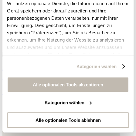
Wir nutzen optionale Dienste, die Informationen auf Ihrem
Gerät speichern oder darauf zugreifen und Ihre
personenbezogenen Daten verarbeiten, nur mit Ihrer
Einwilligung. Dies geschieht, um Einstellungen zu
speichern ("Präferenzen"), um Sie als Besucher zu
erkennen, um Ihre Nutzung der Website zu analysieren
und auszuwerten und um unsere Website anzupassen
und zu optimieren ("Analytics"), um Nutzungsprofile über
die von Ihnen angeklickte Werbung und Ihre Interessen
Bedrucktes Hemdblusenkleid
Kategorien wählen
zu erstellen, um personalisierte Werbung auszuliefern,
um Sie auf anderen Websites wiederzuerkennen und um
TENCEL™ Lyocell, Baumwolle und Wolle
Sie erneut mit Werbung anzusprechen sowie um unsere
Alle optionalen Tools akzeptieren
Werbekampagnen auszuwerten ("Marketing").
235,- €
Kategorien wählen
Ihre Daten werden mit Dienstanbietern geteilt, die wir in
der Datenschutzerklärung genauer auflisten oder wenn
Sie auf "Kategorien wählen" klicken.
Alle optionalen Tools ablehnen
Indem Sie auf "Alle optionalen Tools akzeptieren" klicken,