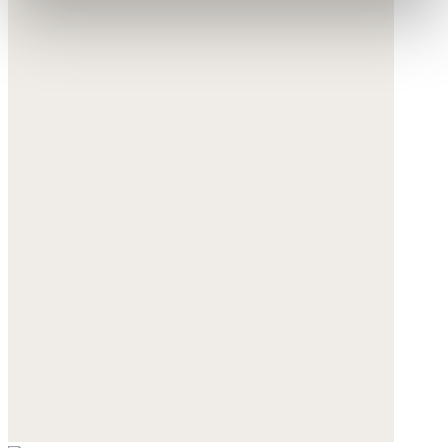
erklären Sie sich mit der Nutzung der optionalen Tools
wie zuvor beschrieben einverstanden.
Sie können Ihre Einwilligung jederzeit anpassen oder für
die Zukunft widerrufen.
Weitere Informationen:
Datenschutz
,
Impressum
und
AGB