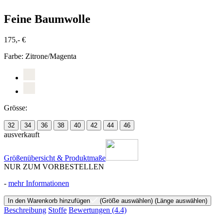
Feine Baumwolle
175,- €
Farbe:
Zitrone/Magenta
Grösse:
32
34
36
38
40
42
44
46
ausverkauft
Größenübersicht & Produktmaße
NUR ZUM VORBESTELLEN
-
mehr Informationen
In den Warenkorb hinzufügen
(Größe auswählen)
(Länge auswählen)
Beschreibung
Stoffe
Bewertungen
(4.4)