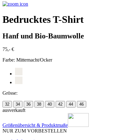
Bedrucktes T-Shirt
Hanf und Bio-Baumwolle
75,- €
Farbe:
Mitternacht/Ocker
Grösse:
32
34
36
38
40
42
44
46
ausverkauft
Größenübersicht & Produktmaße
NUR ZUM VORBESTELLEN