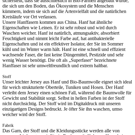
sicherstellt, dass sie ausschließlich in Bio-Farmen angebaut wurde,
die sich um den Boden, das Ökosystem und die Menschen
kümmern, indem sie sich auf die Artenvielfalt und die natürlichen
Kreisläufe vor Ort verlassen.
Unsere Hanffasern kommen aus China. Hanf hat ähnliche
Eigenschaften wie Leinen. Er ist sehr robust und wird durch
Waschen weicher. Hanf ist natürlich, atmungsaktiv, absorbiert
Feuchtigkeit und nimmt leicht Farbe auf, hat antibakterielle
Eigenschaften und ist ein effektiver Isolator, der Sie im Sommer
kühl und im Winter warm hält. Hanf ist eine schnell und effizient
wachsende Faser, die fast keine Düngemittel, Pestizide und sehr
wenig Wasser benötigt. Die oft als „Superfaser“ bezeichnete
Hanffaser ist sehr umweltfreundlich und extrem haltbar.
Stoff
Unser leichter Jersey aus Hanf und Bio-Baumwolle eignet sich ideal
für weich strukturierte Oberteile, Tuniken und Hosen. Der Hanf
verleiht dem Jersey einen schönen Fall, während die Baumwolle für
Gewicht und Stabilität sorgt. Selbst in hellen Farben ist der Stoff
nicht durchsichtig. Der Stoff wird im Digitaldruck mit unseren
einzigartigen Designs bedruckt. Je öfter Sie ihn waschen, umso
weicher wird der Stoff.
Fabrik
Das Garn, der Stoff und die Kleidungsstücke werden alle von