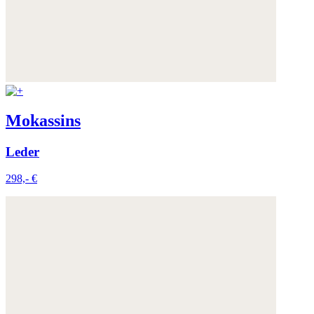
Mokassins
Leder
298,- €