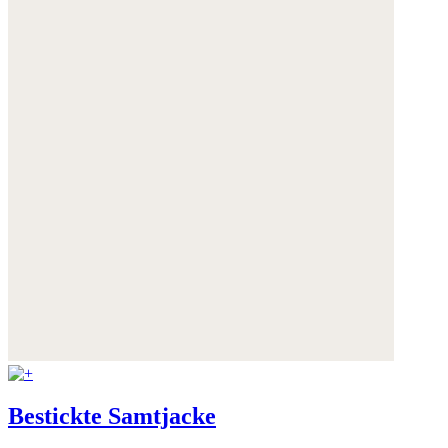
Weitere Informationen:
Datenschutz
,
Impressum
und
AGB
Bestickte Samtjacke