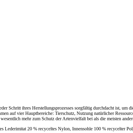
er Schritt ihres Herstellungsprozesses sorgfältig durchdacht ist, um 
hmen auf vier Hauptbereiche: Tierschutz, Nutzung natürlicher Ressou
en wesentlich mehr zum Schutz der Artenvielfalt bei als die meisten and
rtes Lederimitat 20 % recyceltes Nylon, Innensohle 100 % recycelter P