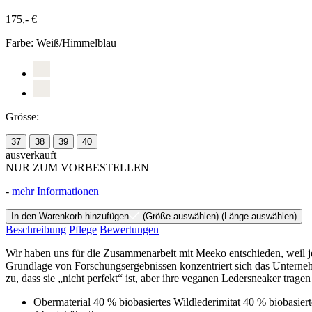
175,- €
Farbe:
Weiß/Himmelblau
Grösse:
37
38
39
40
ausverkauft
NUR ZUM VORBESTELLEN
-
mehr Informationen
In den Warenkorb hinzufügen
(Größe auswählen)
(Länge auswählen)
Beschreibung
Pflege
Bewertungen
Wir haben uns für die Zusammenarbeit mit Meeko entschieden, weil jed
Grundlage von Forschungsergebnissen konzentriert sich das Unterne
zu, dass sie „nicht perfekt“ ist, aber ihre veganen Ledersneaker trag
Obermaterial 40 % biobasiertes Wildlederimitat 40 % biobasie