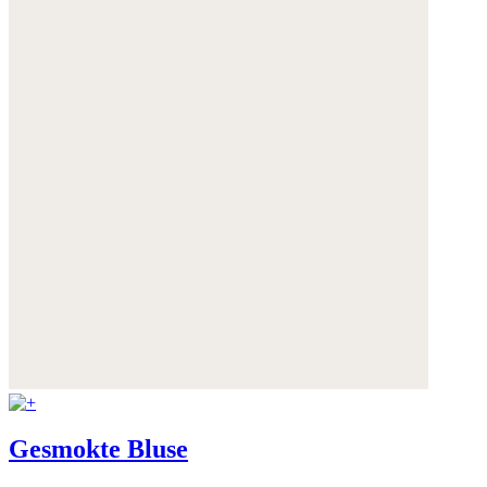
Weitere Informationen:
Datenschutz
,
Impressum
und
AGB
Gesmokte Bluse