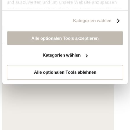
und auszuwerten und um unsere Website anzupassen
und zu optimieren ("Analytics"), um Nutzungsprofile über
die von Ihnen angeklickte Werbung und Ihre Interessen
Kategorien wählen
zu erstellen, um personalisierte Werbung auszuliefern,
um Sie auf anderen Websites wiederzuerkennen und um
Sie erneut mit Werbung anzusprechen sowie um unsere
Alle optionalen Tools akzeptieren
Streifenweste
Werbekampagnen auszuwerten ("Marketing").
Hanf und Bio-Baumwolle
Kategorien wählen
Ihre Daten werden mit Dienstanbietern geteilt, die wir in
110,- €
der Datenschutzerklärung genauer auflisten oder wenn
Sie auf "Kategorien wählen" klicken.
Alle optionalen Tools ablehnen
Indem Sie auf "Alle optionalen Tools akzeptieren" klicken,
erklären Sie sich mit der Nutzung der optionalen Tools
wie zuvor beschrieben einverstanden.
Sie können Ihre Einwilligung jederzeit anpassen oder für
die Zukunft widerrufen.