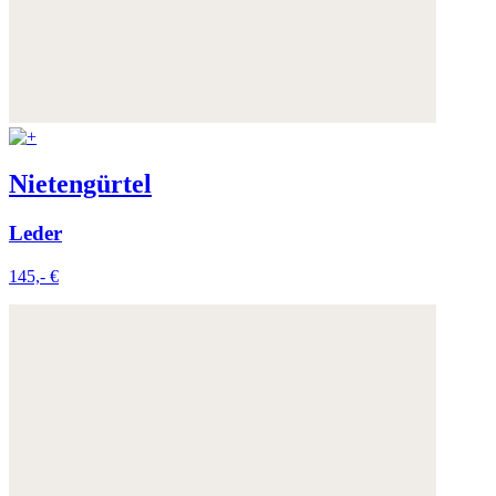
Nietengürtel
Leder
145,- €