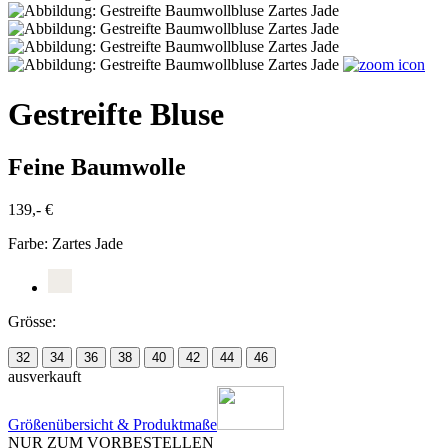
Gestreifte Bluse
Feine Baumwolle
139,- €
Farbe:
Zartes Jade
Grösse:
32
34
36
38
40
42
44
46
ausverkauft
Größenübersicht & Produktmaße
NUR ZUM VORBESTELLEN