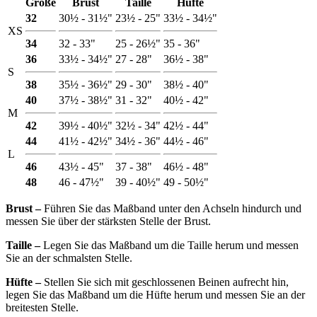
Größe
Brust
Taille
Hüfte
32
30½ - 31½"
23½ - 25"
33½ - 34½"
XS
34
32 - 33"
25 - 26½"
35 - 36"
36
33½ - 34½"
27 - 28"
36½ - 38"
S
38
35½ - 36½"
29 - 30"
38½ - 40"
40
37½ - 38½"
31 - 32"
40½ - 42"
M
42
39½ - 40½"
32½ - 34"
42½ - 44"
44
41½ - 42½"
34½ - 36"
44½ - 46"
L
46
43½ - 45"
37 - 38"
46½ - 48"
48
46 - 47½"
39 - 40½"
49 - 50½"
Brust ‒
Führen Sie das Maßband unter den Achseln hindurch und
messen Sie über der stärksten Stelle der Brust.
Taille ‒
Legen Sie das Maßband um die Taille herum und messen
Sie an der schmalsten Stelle.
Hüfte ‒
Stellen Sie sich mit geschlossenen Beinen aufrecht hin,
legen Sie das Maßband um die Hüfte herum und messen Sie an der
breitesten Stelle.