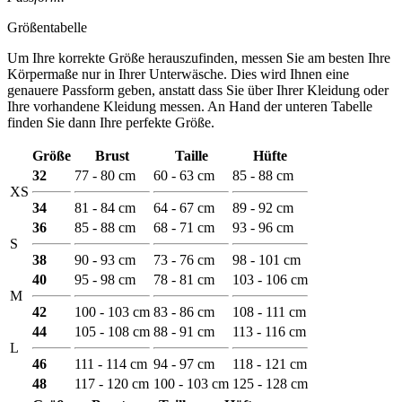
Größentabelle
Um Ihre korrekte Größe herauszufinden, messen Sie am besten Ihre
Körpermaße nur in Ihrer Unterwäsche. Dies wird Ihnen eine
genauere Passform geben, anstatt dass Sie über Ihrer Kleidung oder
Ihre vorhandene Kleidung messen. An Hand der unteren Tabelle
finden Sie dann Ihre perfekte Größe.
Größe
Brust
Taille
Hüfte
32
77 - 80 cm
60 - 63 cm
85 - 88 cm
XS
34
81 - 84 cm
64 - 67 cm
89 - 92 cm
36
85 - 88 cm
68 - 71 cm
93 - 96 cm
S
38
90 - 93 cm
73 - 76 cm
98 - 101 cm
40
95 - 98 cm
78 - 81 cm
103 - 106 cm
M
42
100 - 103 cm
83 - 86 cm
108 - 111 cm
44
105 - 108 cm
88 - 91 cm
113 - 116 cm
L
46
111 - 114 cm
94 - 97 cm
118 - 121 cm
48
117 - 120 cm
100 - 103 cm
125 - 128 cm