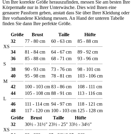
Um Ihre korrekte Größe herauszufinden, messen Sie am besten Ihre
Körpermaße nur in Ihrer Unterwäsche. Dies wird Ihnen eine
genauere Passform geben, anstatt dass Sie über Ihrer Kleidung oder
Ihre vorhandene Kleidung messen. An Hand der unteren Tabelle
finden Sie dann Ihre perfekte Größe.
Größe
Brust
Taille
Hüfte
32
77 - 80 cm
60 - 63 cm
85 - 88 cm
XS
34
81 - 84 cm
64 - 67 cm
89 - 92 cm
36
85 - 88 cm
68 - 71 cm
93 - 96 cm
S
38
90 - 93 cm
73 - 76 cm
98 - 101 cm
40
95 - 98 cm
78 - 81 cm
103 - 106 cm
M
42
100 - 103 cm
83 - 86 cm
108 - 111 cm
44
105 - 108 cm
88 - 91 cm
113 - 116 cm
L
46
111 - 114 cm
94 - 97 cm
118 - 121 cm
48
117 - 120 cm
100 - 103 cm
125 - 128 cm
Größe
Brust
Taille
Hüfte
32
30½ - 31½"
23½ - 25"
33½ - 34½"
XS