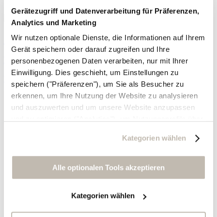
Gerätezugriff und Datenverarbeitung für Präferenzen,
Analytics und Marketing
Stufenrock
Wir nutzen optionale Dienste, die Informationen auf Ihrem
Gerät speichern oder darauf zugreifen und Ihre
Bio-Baumwolle
personenbezogenen Daten verarbeiten, nur mit Ihrer
Einwilligung. Dies geschieht, um Einstellungen zu
War 175,- €
jetzt 139,- €
speichern ("Präferenzen"), um Sie als Besucher zu
erkennen, um Ihre Nutzung der Website zu analysieren
und auszuwerten und um unsere Website anzupassen
und zu optimieren ("Analytics"), um Nutzungsprofile über
die von Ihnen angeklickte Werbung und Ihre Interessen
Kategorien wählen
zu erstellen, um personalisierte Werbung auszuliefern,
um Sie auf anderen Websites wiederzuerkennen und um
Sie erneut mit Werbung anzusprechen sowie um unsere
Alle optionalen Tools akzeptieren
Werbekampagnen auszuwerten ("Marketing").
Kategorien wählen
Ihre Daten werden mit Dienstanbietern geteilt, die wir in
der Datenschutzerklärung genauer auflisten oder wenn