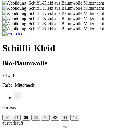
Schiffli-Kleid
Bio-Baumwolle
245,- €
Farbe:
Mitternacht
Grösse:
32
34
36
38
40
42
44
46
ausverkauft