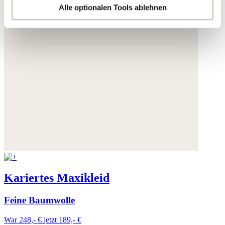
Sie auf "Kategorien wählen" klicken.
Alle optionalen Tools ablehnen
Indem Sie auf "Alle optionalen Tools akzeptieren" klicken,
erklären Sie sich mit der Nutzung der optionalen Tools
wie zuvor beschrieben einverstanden.
Sie können Ihre Einwilligung jederzeit anpassen oder für
die Zukunft widerrufen.
Weitere Informationen:
Datenschutz
,
Impressum
und
AGB
Kariertes Maxikleid
Feine Baumwolle
War 248,- €
jetzt 189,- €