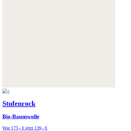
Stufenrock
Bio-Baumwolle
War 175,- €
jetzt 139,- €