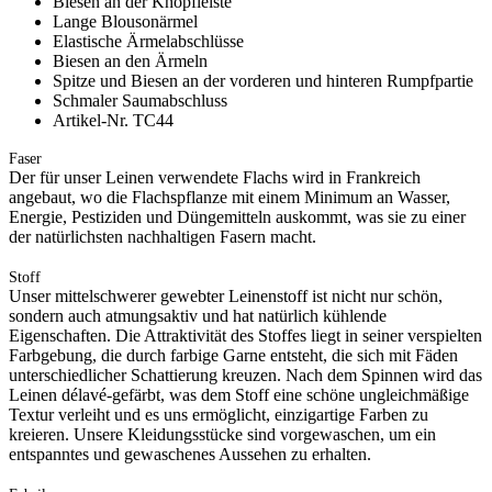
Biesen an der Knopfleiste
Lange Blousonärmel
Elastische Ärmelabschlüsse
Biesen an den Ärmeln
Spitze und Biesen an der vorderen und hinteren Rumpfpartie
Schmaler Saumabschluss
Artikel-Nr. TC44
Faser
Der für unser Leinen verwendete Flachs wird in Frankreich
angebaut, wo die Flachspflanze mit einem Minimum an Wasser,
Energie, Pestiziden und Düngemitteln auskommt, was sie zu einer
der natürlichsten nachhaltigen Fasern macht.
Stoff
Unser mittelschwerer gewebter Leinenstoff ist nicht nur schön,
sondern auch atmungsaktiv und hat natürlich kühlende
Eigenschaften. Die Attraktivität des Stoffes liegt in seiner verspielten
Farbgebung, die durch farbige Garne entsteht, die sich mit Fäden
unterschiedlicher Schattierung kreuzen. Nach dem Spinnen wird das
Leinen délavé-gefärbt, was dem Stoff eine schöne ungleichmäßige
Textur verleiht und es uns ermöglicht, einzigartige Farben zu
kreieren. Unsere Kleidungsstücke sind vorgewaschen, um ein
entspanntes und gewaschenes Aussehen zu erhalten.