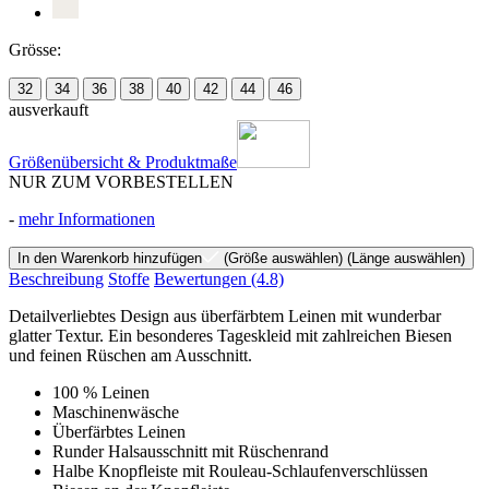
Grösse:
32
34
36
38
40
42
44
46
ausverkauft
Größenübersicht & Produktmaße
NUR ZUM VORBESTELLEN
-
mehr Informationen
In den Warenkorb hinzufügen
(Größe auswählen)
(Länge auswählen)
Beschreibung
Stoffe
Bewertungen
(4.8)
Detailverliebtes Design aus überfärbtem Leinen mit wunderbar
glatter Textur. Ein besonderes Tageskleid mit zahlreichen Biesen
und feinen Rüschen am Ausschnitt.
100 % Leinen
Maschinenwäsche
Überfärbtes Leinen
Runder Halsausschnitt mit Rüschenrand
Halbe Knopfleiste mit Rouleau-Schlaufenverschlüssen