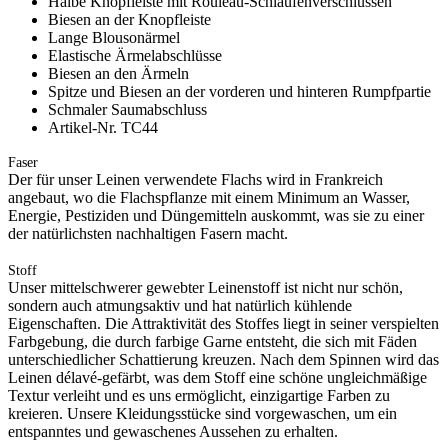
Halbe Knopfleiste mit Rouleau-Schlaufenverschlüssen
Biesen an der Knopfleiste
Lange Blousonärmel
Elastische Ärmelabschlüsse
Biesen an den Ärmeln
Spitze und Biesen an der vorderen und hinteren Rumpfpartie
Schmaler Saumabschluss
Artikel-Nr. TC44
Faser
Der für unser Leinen verwendete Flachs wird in Frankreich
angebaut, wo die Flachspflanze mit einem Minimum an Wasser,
Energie, Pestiziden und Düngemitteln auskommt, was sie zu einer
der natürlichsten nachhaltigen Fasern macht.
Stoff
Unser mittelschwerer gewebter Leinenstoff ist nicht nur schön,
sondern auch atmungsaktiv und hat natürlich kühlende
Eigenschaften. Die Attraktivität des Stoffes liegt in seiner verspielten
Farbgebung, die durch farbige Garne entsteht, die sich mit Fäden
unterschiedlicher Schattierung kreuzen. Nach dem Spinnen wird das
Leinen délavé-gefärbt, was dem Stoff eine schöne ungleichmäßige
Textur verleiht und es uns ermöglicht, einzigartige Farben zu
kreieren. Unsere Kleidungsstücke sind vorgewaschen, um ein
entspanntes und gewaschenes Aussehen zu erhalten.