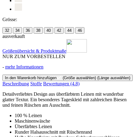
Grösse:
32
34
36
38
40
42
44
46
ausverkauft
Größenübersicht & Produktmaße
NUR ZUM VORBESTELLEN
-
mehr Informationen
In den Warenkorb hinzufügen
(Größe auswählen)
(Länge auswählen)
Beschreibung
Stoffe
Bewertungen
(4.8)
Detailverliebtes Design aus überfärbtem Leinen mit wunderbar
glatter Textur. Ein besonderes Tageskleid mit zahlreichen Biesen
und feinen Rüschen am Ausschnitt.
100 % Leinen
Maschinenwäsche
Überfärbtes Leinen
Runder Halsausschnitt mit Rüschenrand