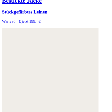
Bestickte Jacke
Stückgefärbtes Leinen
War 295,- €
jetzt 199,- €