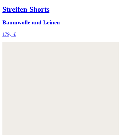
Weitere Informationen:
Datenschutz
,
Impressum
und
Streifen-Shorts
AGB
Baumwolle und Leinen
179,- €