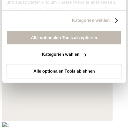
und auszuwerten und um unsere Website anzupassen
und zu optimieren ("Analytics"), um Nutzungsprofile über
die von Ihnen angeklickte Werbung und Ihre Interessen
Kategorien wählen
zu erstellen, um personalisierte Werbung auszuliefern,
um Sie auf anderen Websites wiederzuerkennen und um
Sie erneut mit Werbung anzusprechen sowie um unsere
Alle optionalen Tools akzeptieren
Werbekampagnen auszuwerten ("Marketing").
Kategorien wählen
Ihre Daten werden mit Dienstanbietern geteilt, die wir in
der Datenschutzerklärung genauer auflisten oder wenn
Sie auf "Kategorien wählen" klicken.
Alle optionalen Tools ablehnen
Indem Sie auf "Alle optionalen Tools akzeptieren" klicken,
erklären Sie sich mit der Nutzung der optionalen Tools
wie zuvor beschrieben einverstanden.
Sie können Ihre Einwilligung jederzeit anpassen oder für
die Zukunft widerrufen.