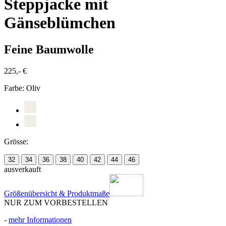
Steppjacke mit
Gänseblümchen
Feine Baumwolle
225,- €
Farbe:
Oliv
Grösse:
32
34
36
38
40
42
44
46
ausverkauft
Größenübersicht & Produktmaße
NUR ZUM VORBESTELLEN
-
mehr Informationen