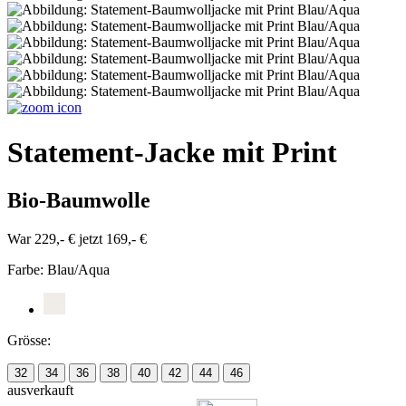
Statement-Jacke mit Print
Bio-Baumwolle
War 229,- €
jetzt 169,- €
Farbe:
Blau/Aqua
Grösse:
32
34
36
38
40
42
44
46
ausverkauft