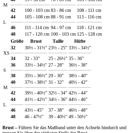
M
42
100 - 103 cm
83 - 86 cm
108 - 111 cm
44
105 - 108 cm
88 - 91 cm
113 - 116 cm
L
46
111 - 114 cm
94 - 97 cm
118 - 121 cm
48
117 - 120 cm
100 - 103 cm
125 - 128 cm
Größe
Brust
Taille
Hüfte
32
30½ - 31½"
23½ - 25"
33½ - 34½"
XS
34
32 - 33"
25 - 26½"
35 - 36"
36
33½ - 34½"
27 - 28"
36½ - 38"
S
38
35½ - 36½"
29 - 30"
38½ - 40"
40
37½ - 38½"
31 - 32"
40½ - 42"
M
42
39½ - 40½"
32½ - 34"
42½ - 44"
44
41½ - 42½"
34½ - 36"
44½ - 46"
L
46
43½ - 45"
37 - 38"
46½ - 48"
48
46 - 47½"
39 - 40½"
49 - 50½"
Brust ‒
Führen Sie das Maßband unter den Achseln hindurch und
messen Sie über der stärksten Stelle der Brust.