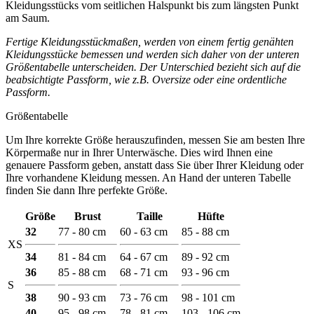
Kleidungsstücks vom seitlichen Halspunkt bis zum längsten Punkt
am Saum.
Fertige Kleidungsstückmaßen, werden von einem fertig genähten
Kleidungsstücke bemessen und werden sich daher von der unteren
Größentabelle unterscheiden. Der Unterschied bezieht sich auf die
beabsichtigte Passform, wie z.B. Oversize oder eine ordentliche
Passform.
Größentabelle
Um Ihre korrekte Größe herauszufinden, messen Sie am besten Ihre
Körpermaße nur in Ihrer Unterwäsche. Dies wird Ihnen eine
genauere Passform geben, anstatt dass Sie über Ihrer Kleidung oder
Ihre vorhandene Kleidung messen. An Hand der unteren Tabelle
finden Sie dann Ihre perfekte Größe.
Größe
Brust
Taille
Hüfte
32
77 - 80 cm
60 - 63 cm
85 - 88 cm
XS
34
81 - 84 cm
64 - 67 cm
89 - 92 cm
36
85 - 88 cm
68 - 71 cm
93 - 96 cm
S
38
90 - 93 cm
73 - 76 cm
98 - 101 cm
40
95 - 98 cm
78 - 81 cm
103 - 106 cm