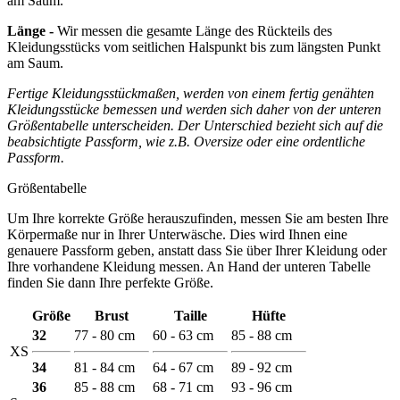
am Saum.
Länge -
Wir messen die gesamte Länge des Rückteils des
Kleidungsstücks vom seitlichen Halspunkt bis zum längsten Punkt
am Saum.
Fertige Kleidungsstückmaßen, werden von einem fertig genähten
Kleidungsstücke bemessen und werden sich daher von der unteren
Größentabelle unterscheiden. Der Unterschied bezieht sich auf die
beabsichtigte Passform, wie z.B. Oversize oder eine ordentliche
Passform.
Größentabelle
Um Ihre korrekte Größe herauszufinden, messen Sie am besten Ihre
Körpermaße nur in Ihrer Unterwäsche. Dies wird Ihnen eine
genauere Passform geben, anstatt dass Sie über Ihrer Kleidung oder
Ihre vorhandene Kleidung messen. An Hand der unteren Tabelle
finden Sie dann Ihre perfekte Größe.
Größe
Brust
Taille
Hüfte
32
77 - 80 cm
60 - 63 cm
85 - 88 cm
XS
34
81 - 84 cm
64 - 67 cm
89 - 92 cm
36
85 - 88 cm
68 - 71 cm
93 - 96 cm