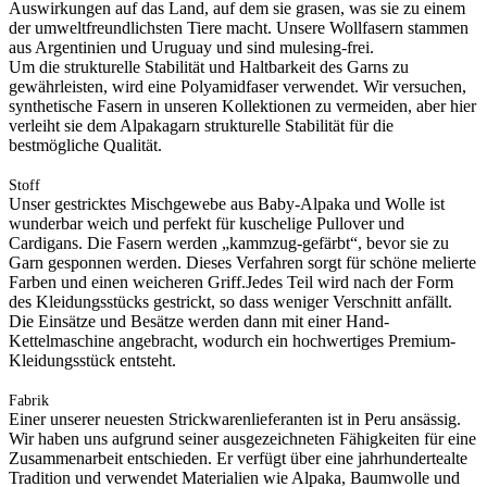
Auswirkungen auf das Land, auf dem sie grasen, was sie zu einem
der umweltfreundlichsten Tiere macht. Unsere Wollfasern stammen
aus Argentinien und Uruguay und sind mulesing-frei.
Um die strukturelle Stabilität und Haltbarkeit des Garns zu
gewährleisten, wird eine Polyamidfaser verwendet. Wir versuchen,
synthetische Fasern in unseren Kollektionen zu vermeiden, aber hier
verleiht sie dem Alpakagarn strukturelle Stabilität für die
bestmögliche Qualität.
Stoff
Unser gestricktes Mischgewebe aus Baby-Alpaka und Wolle ist
wunderbar weich und perfekt für kuschelige Pullover und
Cardigans. Die Fasern werden „kammzug-gefärbt“, bevor sie zu
Garn gesponnen werden. Dieses Verfahren sorgt für schöne melierte
Farben und einen weicheren Griff.Jedes Teil wird nach der Form
des Kleidungsstücks gestrickt, so dass weniger Verschnitt anfällt.
Die Einsätze und Besätze werden dann mit einer Hand-
Kettelmaschine angebracht, wodurch ein hochwertiges Premium-
Kleidungsstück entsteht.
Fabrik
Einer unserer neuesten Strickwarenlieferanten ist in Peru ansässig.
Wir haben uns aufgrund seiner ausgezeichneten Fähigkeiten für eine
Zusammenarbeit entschieden. Er verfügt über eine jahrhundertealte
Tradition und verwendet Materialien wie Alpaka, Baumwolle und