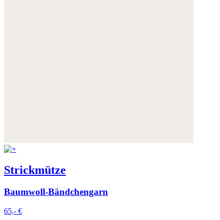
Strickmütze
Baumwoll-Bändchengarn
65,- €