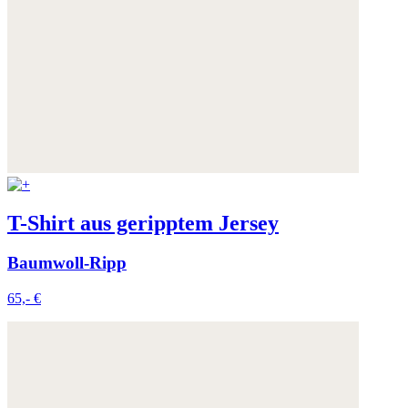
T-Shirt aus geripptem Jersey
Baumwoll-Ripp
65,- €