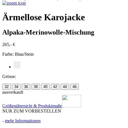
Ärmellose Karojacke
Alpaka-Merinowolle-Mischung
265,- €
Farbe:
Blau/Stein
Grösse:
32
34
36
38
40
42
44
46
ausverkauft
Größenübersicht & Produktmaße
NUR ZUM VORBESTELLEN
-
mehr Informationen