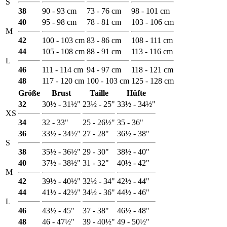
S
38
90 - 93 cm
73 - 76 cm
98 - 101 cm
40
95 - 98 cm
78 - 81 cm
103 - 106 cm
M
42
100 - 103 cm
83 - 86 cm
108 - 111 cm
44
105 - 108 cm
88 - 91 cm
113 - 116 cm
L
46
111 - 114 cm
94 - 97 cm
118 - 121 cm
48
117 - 120 cm
100 - 103 cm
125 - 128 cm
Größe
Brust
Taille
Hüfte
32
30½ - 31½"
23½ - 25"
33½ - 34½"
XS
34
32 - 33"
25 - 26½"
35 - 36"
36
33½ - 34½"
27 - 28"
36½ - 38"
S
38
35½ - 36½"
29 - 30"
38½ - 40"
40
37½ - 38½"
31 - 32"
40½ - 42"
M
42
39½ - 40½"
32½ - 34"
42½ - 44"
44
41½ - 42½"
34½ - 36"
44½ - 46"
L
46
43½ - 45"
37 - 38"
46½ - 48"
48
46 - 47½"
39 - 40½"
49 - 50½"