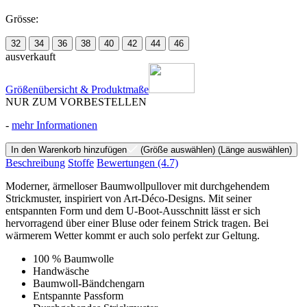
Grösse:
32
34
36
38
40
42
44
46
ausverkauft
Größenübersicht & Produktmaße
NUR ZUM VORBESTELLEN
-
mehr Informationen
In den Warenkorb hinzufügen
(Größe auswählen)
(Länge auswählen)
Beschreibung
Stoffe
Bewertungen
(4.7)
Moderner, ärmelloser Baumwollpullover mit durchgehendem
Strickmuster, inspiriert von Art-Déco-Designs. Mit seiner
entspannten Form und dem U-Boot-Ausschnitt lässt er sich
hervorragend über einer Bluse oder feinem Strick tragen. Bei
wärmerem Wetter kommt er auch solo perfekt zur Geltung.
100 % Baumwolle
Handwäsche
Baumwoll-Bändchengarn
Entspannte Passform