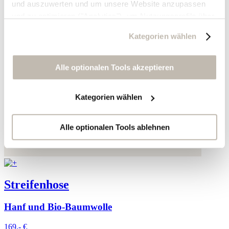
und auszuwerten und um unsere Website anzupassen
und zu optimieren ("Analytics"), um Nutzungsprofile über
die von Ihnen angeklickte Werbung und Ihre Interessen
Kategorien wählen
zu erstellen, um personalisierte Werbung auszuliefern,
um Sie auf anderen Websites wiederzuerkennen und um
Sie erneut mit Werbung anzusprechen sowie um unsere
Alle optionalen Tools akzeptieren
Werbekampagnen auszuwerten ("Marketing").
Kategorien wählen
Ihre Daten werden mit Dienstanbietern geteilt, die wir in
der Datenschutzerklärung genauer auflisten oder wenn
Sie auf "Kategorien wählen" klicken.
Alle optionalen Tools ablehnen
Indem Sie auf "Alle optionalen Tools akzeptieren" klicken,
erklären Sie sich mit der Nutzung der optionalen Tools
wie zuvor beschrieben einverstanden.
Streifenhose
Sie können Ihre Einwilligung jederzeit anpassen oder für
Hanf und Bio-Baumwolle
die Zukunft widerrufen.
169,- €