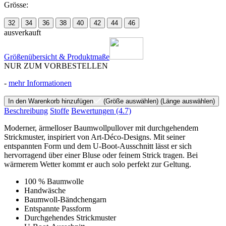
Grösse:
32
34
36
38
40
42
44
46
ausverkauft
Größenübersicht & Produktmaße
NUR ZUM VORBESTELLEN
-
mehr Informationen
In den Warenkorb hinzufügen
(Größe auswählen)
(Länge auswählen)
Beschreibung
Stoffe
Bewertungen
(4.7)
Moderner, ärmelloser Baumwollpullover mit durchgehendem
Strickmuster, inspiriert von Art-Déco-Designs. Mit seiner
entspannten Form und dem U-Boot-Ausschnitt lässt er sich
hervorragend über einer Bluse oder feinem Strick tragen. Bei
wärmerem Wetter kommt er auch solo perfekt zur Geltung.
100 % Baumwolle
Handwäsche
Baumwoll-Bändchengarn
Entspannte Passform
Durchgehendes Strickmuster