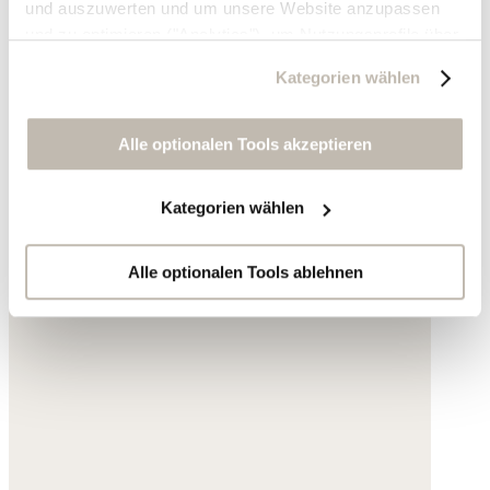
und auszuwerten und um unsere Website anzupassen
und zu optimieren ("Analytics"), um Nutzungsprofile über
die von Ihnen angeklickte Werbung und Ihre Interessen
Kategorien wählen
zu erstellen, um personalisierte Werbung auszuliefern,
um Sie auf anderen Websites wiederzuerkennen und um
Sie erneut mit Werbung anzusprechen sowie um unsere
Alle optionalen Tools akzeptieren
Werbekampagnen auszuwerten ("Marketing").
Kategorien wählen
Ihre Daten werden mit Dienstanbietern geteilt, die wir in
der Datenschutzerklärung genauer auflisten oder wenn
Sie auf "Kategorien wählen" klicken.
Alle optionalen Tools ablehnen
Indem Sie auf "Alle optionalen Tools akzeptieren" klicken,
erklären Sie sich mit der Nutzung der optionalen Tools
wie zuvor beschrieben einverstanden.
Sie können Ihre Einwilligung jederzeit anpassen oder für
die Zukunft widerrufen.