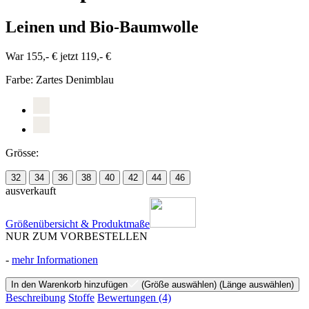
Leinen und Bio-Baumwolle
War 155,- €
jetzt 119,- €
Farbe:
Zartes Denimblau
Grösse:
32
34
36
38
40
42
44
46
ausverkauft
Größenübersicht & Produktmaße
NUR ZUM VORBESTELLEN
-
mehr Informationen
In den Warenkorb hinzufügen
(Größe auswählen)
(Länge auswählen)
Beschreibung
Stoffe
Bewertungen
(4)