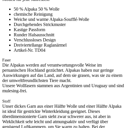
50 % Alpaka 50 % Wolle
chemische Reinigung
Weiche und warme Alpaka-Soufflé-Wolle
Durchgehendes Strickmuster
Kastige Passform
Runder Halsausschnitt
Verschlussloses Design
Dreiviertellange Raglanärmel
Artikel-Nr. TD04
Faser
Die Alpakas werden auf verantwortungsvolle Weise im
peruanischen Hochland gezüchtet. Alpakas haben nur geringe
Auswirkungen auf das Land, auf dem sie grasen, was sie zu einem
der umweltfreundlichsten Tiere macht.
Unsere Wollfasern stammen aus Argentinien und Uruguay und sind
mulesing-frei.
Stoff
Unser dickes Garn aus einer Hälfte Wolle und einer Hälfte Alpaka
ist ideal für gestrickte Winterkleidung geeignet. Dieses
überdimensionierte Garn sieht zwar schwerer aus, ist aber in
Wirklichkeit sehr leicht und atmungsaktiv und verfügt über
genügend Luftkammern, um Sie warm zu halten. Bei der