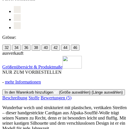
Grösse:
32
34
36
38
40
42
44
46
ausverkauft
Größenübersicht & Produktmaße
NUR ZUM VORBESTELLEN
-
mehr Informationen
In den Warenkorb hinzufügen
(Größe auswählen)
(Länge auswählen)
Beschreibung
Stoffe
Bewertungen
(5)
Wunderbar weich und strukturiert mit plastischen, vertikalen Streifen
– dieser handgestrickte Cardigan aus Alpaka-Soufflé-Wolle trägt
seinen Namen zu Recht, denn er ist besonders leicht und fluffig. Mit
seiner kastigen Silhouette und dem verschlusslosen Design ist er ein
Modell für jede Jahreszeit.