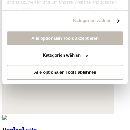
und auszuwerten und um unsere Website anzupassen
und zu optimieren ("Analytics"), um Nutzungsprofile über
die von Ihnen angeklickte Werbung und Ihre Interessen
Kategorien wählen
zu erstellen, um personalisierte Werbung auszuliefern,
um Sie auf anderen Websites wiederzuerkennen und um
Sie erneut mit Werbung anzusprechen sowie um unsere
Alle optionalen Tools akzeptieren
Werbekampagnen auszuwerten ("Marketing").
Kategorien wählen
Ihre Daten werden mit Dienstanbietern geteilt, die wir in
der Datenschutzerklärung genauer auflisten oder wenn
Sie auf "Kategorien wählen" klicken.
Alle optionalen Tools ablehnen
Indem Sie auf "Alle optionalen Tools akzeptieren" klicken,
erklären Sie sich mit der Nutzung der optionalen Tools
wie zuvor beschrieben einverstanden.
Sie können Ihre Einwilligung jederzeit anpassen oder für
die Zukunft widerrufen.