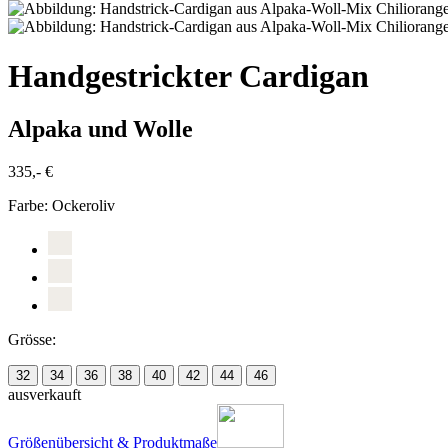
Handgestrickter Cardigan
Alpaka und Wolle
335,- €
Farbe:
Ockeroliv
Grösse:
32
34
36
38
40
42
44
46
ausverkauft
Größenübersicht & Produktmaße