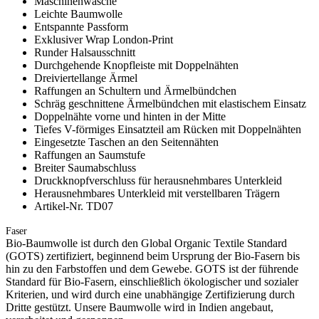
Maschinenwäsche
Leichte Baumwolle
Entspannte Passform
Exklusiver Wrap London-Print
Runder Halsausschnitt
Durchgehende Knopfleiste mit Doppelnähten
Dreiviertellange Ärmel
Raffungen an Schultern und Ärmelbündchen
Schräg geschnittene Ärmelbündchen mit elastischem Einsatz
Doppelnähte vorne und hinten in der Mitte
Tiefes V-förmiges Einsatzteil am Rücken mit Doppelnähten
Eingesetzte Taschen an den Seitennähten
Raffungen an Saumstufe
Breiter Saumabschluss
Druckknopfverschluss für herausnehmbares Unterkleid
Herausnehmbares Unterkleid mit verstellbaren Trägern
Artikel-Nr. TD07
Faser
Bio-Baumwolle ist durch den Global Organic Textile Standard
(GOTS) zertifiziert, beginnend beim Ursprung der Bio-Fasern bis
hin zu den Farbstoffen und dem Gewebe. GOTS ist der führende
Standard für Bio-Fasern, einschließlich ökologischer und sozialer
Kriterien, und wird durch eine unabhängige Zertifizierung durch
Dritte gestützt. Unsere Baumwolle wird in Indien angebaut,