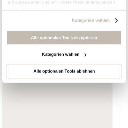
und auszuwerten und um unsere Website anzupassen
und zu optimieren ("Analytics"), um Nutzungsprofile über
die von Ihnen angeklickte Werbung und Ihre Interessen
Kategorien wählen
zu erstellen, um personalisierte Werbung auszuliefern,
um Sie auf anderen Websites wiederzuerkennen und um
Sie erneut mit Werbung anzusprechen sowie um unsere
Alle optionalen Tools akzeptieren
Werbekampagnen auszuwerten ("Marketing").
Kategorien wählen
Ihre Daten werden mit Dienstanbietern geteilt, die wir in
der Datenschutzerklärung genauer auflisten oder wenn
Sie auf "Kategorien wählen" klicken.
Alle optionalen Tools ablehnen
Indem Sie auf "Alle optionalen Tools akzeptieren" klicken,
erklären Sie sich mit der Nutzung der optionalen Tools
wie zuvor beschrieben einverstanden.
Sie können Ihre Einwilligung jederzeit anpassen oder für
die Zukunft widerrufen.