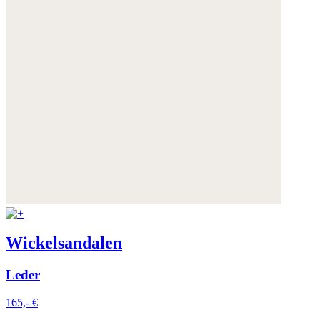
Wickelsandalen
Leder
165,- €