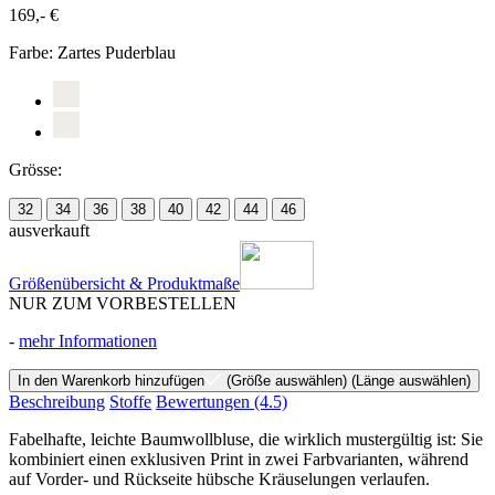
169,- €
Farbe:
Zartes Puderblau
Grösse:
32
34
36
38
40
42
44
46
ausverkauft
Größenübersicht & Produktmaße
NUR ZUM VORBESTELLEN
-
mehr Informationen
In den Warenkorb hinzufügen
(Größe auswählen)
(Länge auswählen)
Beschreibung
Stoffe
Bewertungen
(4.5)
Fabelhafte, leichte Baumwollbluse, die wirklich mustergültig ist: Sie
kombiniert einen exklusiven Print in zwei Farbvarianten, während
auf Vorder- und Rückseite hübsche Kräuselungen verlaufen.