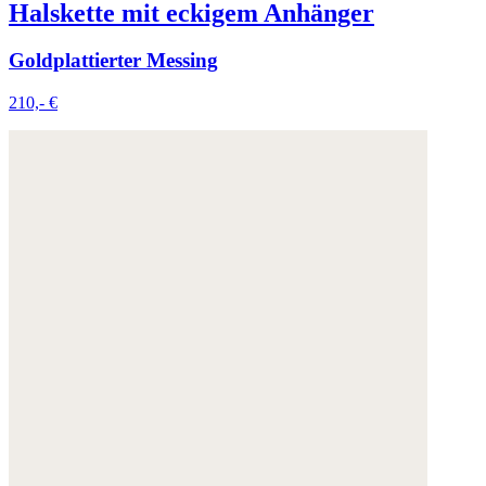
Halskette mit eckigem Anhänger
Weitere Informationen:
Datenschutz
,
Impressum
und
AGB
Goldplattierter Messing
210,- €