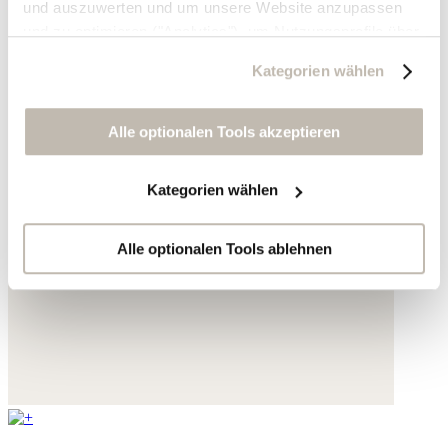
und auszuwerten und um unsere Website anzupassen
und zu optimieren ("Analytics"), um Nutzungsprofile über
die von Ihnen angeklickte Werbung und Ihre Interessen
Kategorien wählen
zu erstellen, um personalisierte Werbung auszuliefern,
um Sie auf anderen Websites wiederzuerkennen und um
Sie erneut mit Werbung anzusprechen sowie um unsere
Alle optionalen Tools akzeptieren
Werbekampagnen auszuwerten ("Marketing").
Kategorien wählen
Ihre Daten werden mit Dienstanbietern geteilt, die wir in
der Datenschutzerklärung genauer auflisten oder wenn
Sie auf "Kategorien wählen" klicken.
Alle optionalen Tools ablehnen
Indem Sie auf "Alle optionalen Tools akzeptieren" klicken,
erklären Sie sich mit der Nutzung der optionalen Tools
wie zuvor beschrieben einverstanden.
Sie können Ihre Einwilligung jederzeit anpassen oder für
die Zukunft widerrufen.