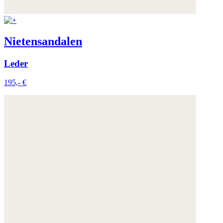
Nietensandalen
Leder
195,- €