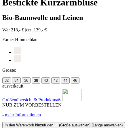
Bestickte Kurzarmbluse
Bio-Baumwolle und Leinen
War 218,- €
jetzt 139,- €
Farbe:
Himmelblau
Grösse:
32
34
36
38
40
42
44
46
ausverkauft
Größenübersicht & Produktmaße
NUR ZUM VORBESTELLEN
-
mehr Informationen
In den Warenkorb hinzufügen
(Größe auswählen)
(Länge auswählen)