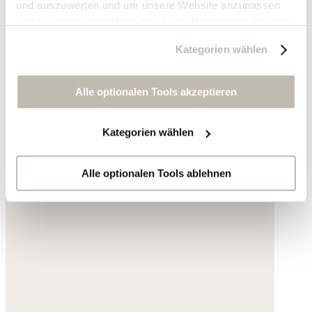
und auszuwerten und um unsere Website anzupassen
und zu optimieren ("Analytics"), um Nutzungsprofile über
die von Ihnen angeklickte Werbung und Ihre Interessen
Kategorien wählen
zu erstellen, um personalisierte Werbung auszuliefern,
um Sie auf anderen Websites wiederzuerkennen und um
Sie erneut mit Werbung anzusprechen sowie um unsere
Alle optionalen Tools akzeptieren
Werbekampagnen auszuwerten ("Marketing").
Kategorien wählen
Ihre Daten werden mit Dienstanbietern geteilt, die wir in
der Datenschutzerklärung genauer auflisten oder wenn
Sie auf "Kategorien wählen" klicken.
Alle optionalen Tools ablehnen
Indem Sie auf "Alle optionalen Tools akzeptieren" klicken,
erklären Sie sich mit der Nutzung der optionalen Tools
wie zuvor beschrieben einverstanden.
Sie können Ihre Einwilligung jederzeit anpassen oder für
die Zukunft widerrufen.