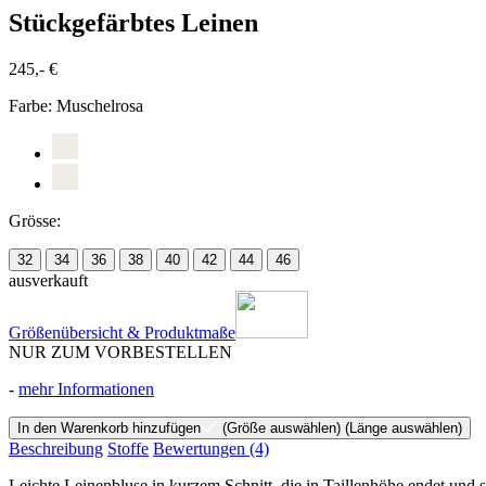
Stückgefärbtes Leinen
245,- €
Farbe:
Muschelrosa
Grösse:
32
34
36
38
40
42
44
46
ausverkauft
Größenübersicht & Produktmaße
NUR ZUM VORBESTELLEN
-
mehr Informationen
In den Warenkorb hinzufügen
(Größe auswählen)
(Länge auswählen)
Beschreibung
Stoffe
Bewertungen
(4)
Leichte Leinenbluse in kurzem Schnitt, die in Taillenhöhe endet und 