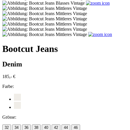
Bootcut Jeans
Denim
185,- €
Farbe:
Grösse:
32
34
36
38
40
42
44
46