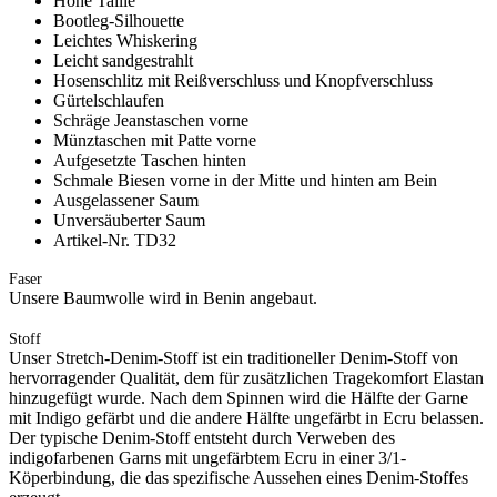
Hohe Taille
Bootleg-Silhouette
Leichtes Whiskering
Leicht sandgestrahlt
Hosenschlitz mit Reißverschluss und Knopfverschluss
Gürtelschlaufen
Schräge Jeanstaschen vorne
Münztaschen mit Patte vorne
Aufgesetzte Taschen hinten
Schmale Biesen vorne in der Mitte und hinten am Bein
Ausgelassener Saum
Unversäuberter Saum
Artikel-Nr. TD32
Faser
Unsere Baumwolle wird in Benin angebaut.
Stoff
Unser Stretch-Denim-Stoff ist ein traditioneller Denim-Stoff von
hervorragender Qualität, dem für zusätzlichen Tragekomfort Elastan
hinzugefügt wurde. Nach dem Spinnen wird die Hälfte der Garne
mit Indigo gefärbt und die andere Hälfte ungefärbt in Ecru belassen.
Der typische Denim-Stoff entsteht durch Verweben des
indigofarbenen Garns mit ungefärbtem Ecru in einer 3/1-
Köperbindung, die das spezifische Aussehen eines Denim-Stoffes