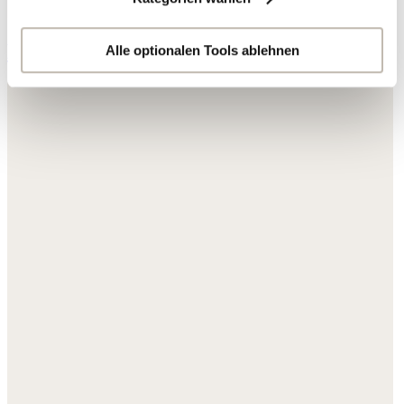
Ihre Daten werden mit Dienstanbietern geteilt, die wir in
der Datenschutzerklärung genauer auflisten oder wenn
Hosen & Jeans
Sie auf "Kategorien wählen" klicken.
Alle optionalen Tools ablehnen
Indem Sie auf "Alle optionalen Tools akzeptieren" klicken,
erklären Sie sich mit der Nutzung der optionalen Tools
wie zuvor beschrieben einverstanden.
Sie können Ihre Einwilligung jederzeit anpassen oder für
die Zukunft widerrufen.
Weitere Informationen:
Datenschutz
,
Impressum
und
AGB