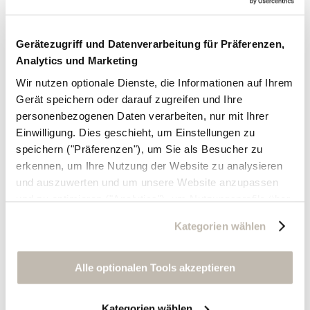
Gerätezugriff und Datenverarbeitung für Präferenzen,
Analytics und Marketing
Wir nutzen optionale Dienste, die Informationen auf Ihrem
Gerät speichern oder darauf zugreifen und Ihre
personenbezogenen Daten verarbeiten, nur mit Ihrer
Einwilligung. Dies geschieht, um Einstellungen zu
speichern ("Präferenzen"), um Sie als Besucher zu
erkennen, um Ihre Nutzung der Website zu analysieren
und auszuwerten und um unsere Website anzupassen
und zu optimieren ("Analytics"), um Nutzungsprofile über
die von Ihnen angeklickte Werbung und Ihre Interessen
Kategorien wählen
zu erstellen, um personalisierte Werbung auszuliefern,
um Sie auf anderen Websites wiederzuerkennen und um
Sie erneut mit Werbung anzusprechen sowie um unsere
Alle optionalen Tools akzeptieren
Werbekampagnen auszuwerten ("Marketing").
Kategorien wählen