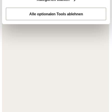
Ihre Daten werden mit Dienstanbietern geteilt, die wir in
der Datenschutzerklärung genauer auflisten oder wenn
Hosen & Jeans
Sie auf "Kategorien wählen" klicken.
Alle optionalen Tools ablehnen
Indem Sie auf "Alle optionalen Tools akzeptieren" klicken,
erklären Sie sich mit der Nutzung der optionalen Tools
wie zuvor beschrieben einverstanden.
Sie können Ihre Einwilligung jederzeit anpassen oder für
die Zukunft widerrufen.
Weitere Informationen:
Datenschutz
,
Impressum
und
AGB