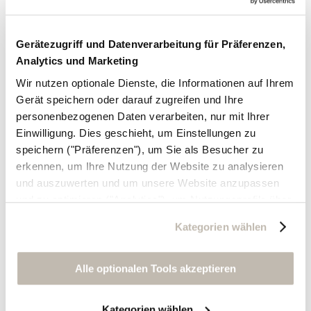
Gerätezugriff und Datenverarbeitung für Präferenzen,
Analytics und Marketing
Wir nutzen optionale Dienste, die Informationen auf Ihrem
Gerät speichern oder darauf zugreifen und Ihre
personenbezogenen Daten verarbeiten, nur mit Ihrer
Einwilligung. Dies geschieht, um Einstellungen zu
speichern ("Präferenzen"), um Sie als Besucher zu
erkennen, um Ihre Nutzung der Website zu analysieren
und auszuwerten und um unsere Website anzupassen
und zu optimieren ("Analytics"), um Nutzungsprofile über
die von Ihnen angeklickte Werbung und Ihre Interessen
Kategorien wählen
zu erstellen, um personalisierte Werbung auszuliefern,
um Sie auf anderen Websites wiederzuerkennen und um
Sie erneut mit Werbung anzusprechen sowie um unsere
Alle optionalen Tools akzeptieren
Werbekampagnen auszuwerten ("Marketing").
Kategorien wählen