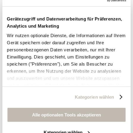
Gerätezugriff und Datenverarbeitung für Präferenzen,
Analytics und Marketing
Wir nutzen optionale Dienste, die Informationen auf Ihrem
Gerät speichern oder darauf zugreifen und Ihre
personenbezogenen Daten verarbeiten, nur mit Ihrer
Einwilligung. Dies geschieht, um Einstellungen zu
speichern ("Präferenzen"), um Sie als Besucher zu
erkennen, um Ihre Nutzung der Website zu analysieren
und auszuwerten und um unsere Website anzupassen
und zu optimieren ("Analytics"), um Nutzungsprofile über
die von Ihnen angeklickte Werbung und Ihre Interessen
Kategorien wählen
zu erstellen, um personalisierte Werbung auszuliefern,
um Sie auf anderen Websites wiederzuerkennen und um
Sie erneut mit Werbung anzusprechen sowie um unsere
Alle optionalen Tools akzeptieren
Werbekampagnen auszuwerten ("Marketing").
Kategorien wählen