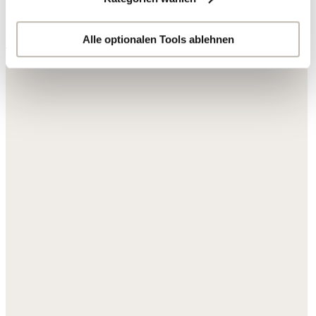
Ihre Daten werden mit Dienstanbietern geteilt, die wir in
der Datenschutzerklärung genauer auflisten oder wenn
Hosen & Jeans
Sie auf "Kategorien wählen" klicken.
Alle optionalen Tools ablehnen
Indem Sie auf "Alle optionalen Tools akzeptieren" klicken,
erklären Sie sich mit der Nutzung der optionalen Tools
wie zuvor beschrieben einverstanden.
Sie können Ihre Einwilligung jederzeit anpassen oder für
die Zukunft widerrufen.
Weitere Informationen:
Datenschutz
,
Impressum
und
AGB