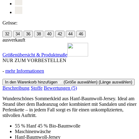
Grösse:
32
34
36
38
40
42
44
46
ausverkauft
Größenübersicht & Produktmaße
NUR ZUM VORBESTELLEN
-
mehr Informationen
In den Warenkorb hinzufügen
(Größe auswählen)
(Länge auswählen)
Beschreibung
Stoffe
Bewertungen
(5)
Wunderschönes Sommerkleid aus Hanf-Baumwoll-Jersey. Ideal am
Strand über dem Badeanzug oder kombiniert mit Sandalen und einer
Perlenkette – in jedem Fall sorgt es für einen unkomplizierten,
stilvollen Auftritt.
55 % Hanf 45 % Bio-Baumwolle
Maschinenwäsche
Hanf-Baumwoll-Jersey