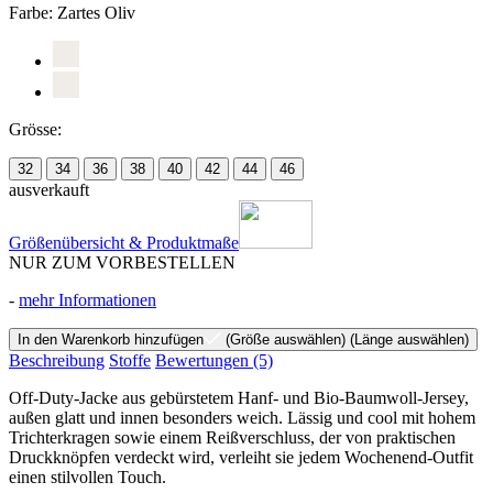
Farbe:
Zartes Oliv
Grösse:
32
34
36
38
40
42
44
46
ausverkauft
Größenübersicht & Produktmaße
NUR ZUM VORBESTELLEN
-
mehr Informationen
In den Warenkorb hinzufügen
(Größe auswählen)
(Länge auswählen)
Beschreibung
Stoffe
Bewertungen
(5)
Off-Duty-Jacke aus gebürstetem Hanf- und Bio-Baumwoll-Jersey,
außen glatt und innen besonders weich. Lässig und cool mit hohem
Trichterkragen sowie einem Reißverschluss, der von praktischen
Druckknöpfen verdeckt wird, verleiht sie jedem Wochenend-Outfit
einen stilvollen Touch.