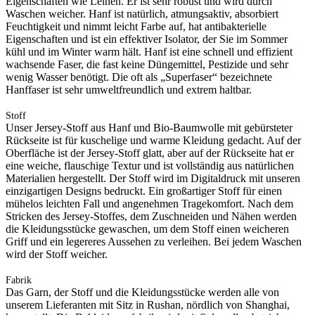
Eigenschaften wie Leinen. Er ist sehr robust und wird durch
Waschen weicher. Hanf ist natürlich, atmungsaktiv, absorbiert
Feuchtigkeit und nimmt leicht Farbe auf, hat antibakterielle
Eigenschaften und ist ein effektiver Isolator, der Sie im Sommer
kühl und im Winter warm hält. Hanf ist eine schnell und effizient
wachsende Faser, die fast keine Düngemittel, Pestizide und sehr
wenig Wasser benötigt. Die oft als „Superfaser“ bezeichnete
Hanffaser ist sehr umweltfreundlich und extrem haltbar.
Stoff
Unser Jersey-Stoff aus Hanf und Bio-Baumwolle mit gebürsteter
Rückseite ist für kuschelige und warme Kleidung gedacht. Auf der
Oberfläche ist der Jersey-Stoff glatt, aber auf der Rückseite hat er
eine weiche, flauschige Textur und ist vollständig aus natürlichen
Materialien hergestellt. Der Stoff wird im Digitaldruck mit unseren
einzigartigen Designs bedruckt. Ein großartiger Stoff für einen
mühelos leichten Fall und angenehmen Tragekomfort. Nach dem
Stricken des Jersey-Stoffes, dem Zuschneiden und Nähen werden
die Kleidungsstücke gewaschen, um dem Stoff einen weicheren
Griff und ein legereres Aussehen zu verleihen. Bei jedem Waschen
wird der Stoff weicher.
Fabrik
Das Garn, der Stoff und die Kleidungsstücke werden alle von
unserem Lieferanten mit Sitz in Rushan, nördlich von Shanghai,