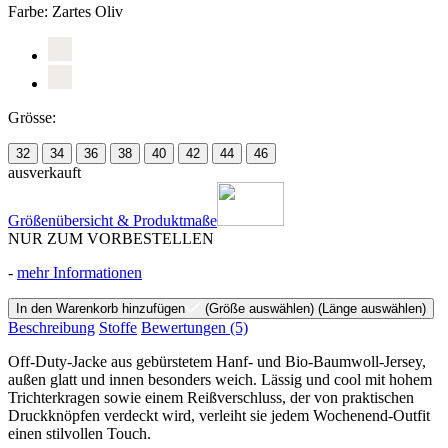
Farbe:
Zartes Oliv
Grösse:
32
34
36
38
40
42
44
46
ausverkauft
Größenübersicht & Produktmaße
NUR ZUM VORBESTELLEN
-
mehr Informationen
In den Warenkorb hinzufügen
(Größe auswählen)
(Länge auswählen)
Beschreibung
Stoffe
Bewertungen
(5)
Off-Duty-Jacke aus gebürstetem Hanf- und Bio-Baumwoll-Jersey,
außen glatt und innen besonders weich. Lässig und cool mit hohem
Trichterkragen sowie einem Reißverschluss, der von praktischen
Druckknöpfen verdeckt wird, verleiht sie jedem Wochenend-Outfit
einen stilvollen Touch.