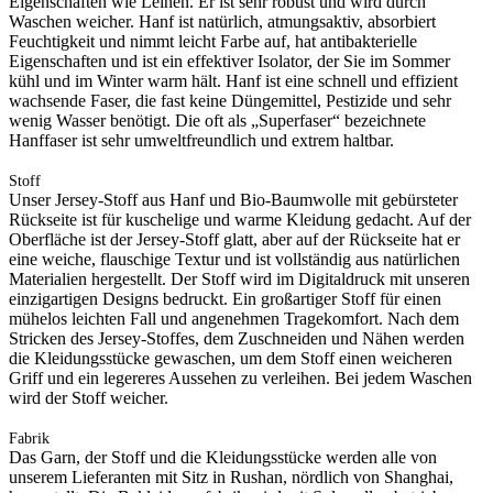
Eigenschaften wie Leinen. Er ist sehr robust und wird durch
Waschen weicher. Hanf ist natürlich, atmungsaktiv, absorbiert
Feuchtigkeit und nimmt leicht Farbe auf, hat antibakterielle
Eigenschaften und ist ein effektiver Isolator, der Sie im Sommer
kühl und im Winter warm hält. Hanf ist eine schnell und effizient
wachsende Faser, die fast keine Düngemittel, Pestizide und sehr
wenig Wasser benötigt. Die oft als „Superfaser“ bezeichnete
Hanffaser ist sehr umweltfreundlich und extrem haltbar.
Stoff
Unser Jersey-Stoff aus Hanf und Bio-Baumwolle mit gebürsteter
Rückseite ist für kuschelige und warme Kleidung gedacht. Auf der
Oberfläche ist der Jersey-Stoff glatt, aber auf der Rückseite hat er
eine weiche, flauschige Textur und ist vollständig aus natürlichen
Materialien hergestellt. Der Stoff wird im Digitaldruck mit unseren
einzigartigen Designs bedruckt. Ein großartiger Stoff für einen
mühelos leichten Fall und angenehmen Tragekomfort. Nach dem
Stricken des Jersey-Stoffes, dem Zuschneiden und Nähen werden
die Kleidungsstücke gewaschen, um dem Stoff einen weicheren
Griff und ein legereres Aussehen zu verleihen. Bei jedem Waschen
wird der Stoff weicher.
Fabrik
Das Garn, der Stoff und die Kleidungsstücke werden alle von
unserem Lieferanten mit Sitz in Rushan, nördlich von Shanghai,