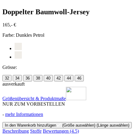
Doppelter Baumwoll-Jersey
165,- €
Farbe:
Dunkles Petrol
Grösse:
32
34
36
38
40
42
44
46
ausverkauft
Größenübersicht & Produktmaße
NUR ZUM VORBESTELLEN
-
mehr Informationen
In den Warenkorb hinzufügen
(Größe auswählen)
(Länge auswählen)
Beschreibung
Stoffe
Bewertungen
(4.5)