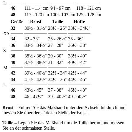
L
46
111 - 114 cm
94 - 97 cm
118 - 121 cm
48
117 - 120 cm
100 - 103 cm
125 - 128 cm
Größe
Brust
Taille
Hüfte
32
30½ - 31½"
23½ - 25"
33½ - 34½"
XS
34
32 - 33"
25 - 26½"
35 - 36"
36
33½ - 34½"
27 - 28"
36½ - 38"
S
38
35½ - 36½"
29 - 30"
38½ - 40"
40
37½ - 38½"
31 - 32"
40½ - 42"
M
42
39½ - 40½"
32½ - 34"
42½ - 44"
44
41½ - 42½"
34½ - 36"
44½ - 46"
L
46
43½ - 45"
37 - 38"
46½ - 48"
48
46 - 47½"
39 - 40½"
49 - 50½"
Brust ‒
Führen Sie das Maßband unter den Achseln hindurch und
messen Sie über der stärksten Stelle der Brust.
Taille ‒
Legen Sie das Maßband um die Taille herum und messen
Sie an der schmalsten Stelle.