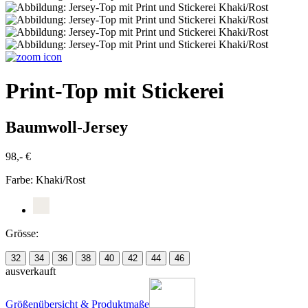
Print-Top mit Stickerei
Baumwoll-Jersey
98,- €
Farbe:
Khaki/Rost
Grösse:
32
34
36
38
40
42
44
46
ausverkauft
Größenübersicht & Produktmaße