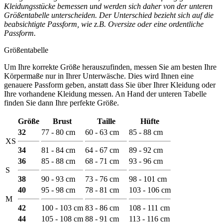
Kleidungsstücke bemessen und werden sich daher von der unteren
Größentabelle unterscheiden. Der Unterschied bezieht sich auf die
beabsichtigte Passform, wie z.B. Oversize oder eine ordentliche
Passform.
Größentabelle
Um Ihre korrekte Größe herauszufinden, messen Sie am besten Ihre
Körpermaße nur in Ihrer Unterwäsche. Dies wird Ihnen eine
genauere Passform geben, anstatt dass Sie über Ihrer Kleidung oder
Ihre vorhandene Kleidung messen. An Hand der unteren Tabelle
finden Sie dann Ihre perfekte Größe.
Größe
Brust
Taille
Hüfte
32
77 - 80 cm
60 - 63 cm
85 - 88 cm
XS
34
81 - 84 cm
64 - 67 cm
89 - 92 cm
36
85 - 88 cm
68 - 71 cm
93 - 96 cm
S
38
90 - 93 cm
73 - 76 cm
98 - 101 cm
40
95 - 98 cm
78 - 81 cm
103 - 106 cm
M
42
100 - 103 cm
83 - 86 cm
108 - 111 cm
44
105 - 108 cm
88 - 91 cm
113 - 116 cm