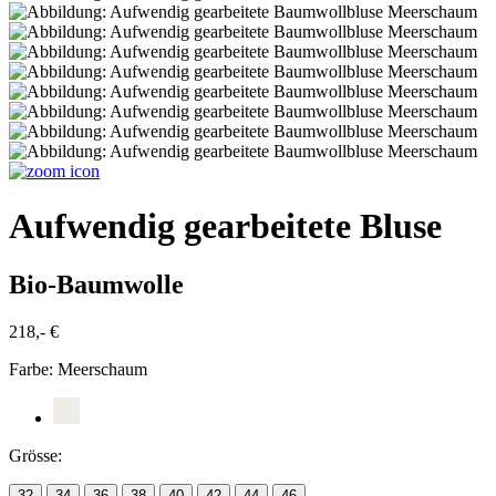
Aufwendig gearbeitete Bluse
Bio-Baumwolle
218,- €
Farbe:
Meerschaum
Grösse:
32
34
36
38
40
42
44
46