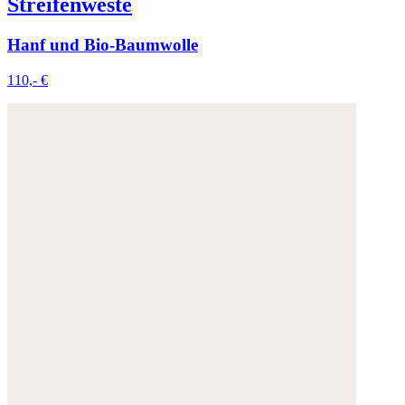
Streifenweste
Weitere Informationen:
Datenschutz
,
Impressum
und
AGB
Hanf und Bio-Baumwolle
110,- €