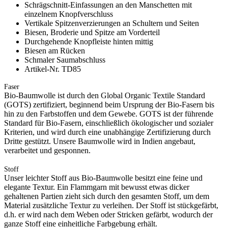
Schrägschnitt-Einfassungen an den Manschetten mit
einzelnem Knopfverschluss
Vertikale Spitzenverzierungen an Schultern und Seiten
Biesen, Broderie und Spitze am Vorderteil
Durchgehende Knopfleiste hinten mittig
Biesen am Rücken
Schmaler Saumabschluss
Artikel-Nr. TD85
Faser
Bio-Baumwolle ist durch den Global Organic Textile Standard
(GOTS) zertifiziert, beginnend beim Ursprung der Bio-Fasern bis
hin zu den Farbstoffen und dem Gewebe. GOTS ist der führende
Standard für Bio-Fasern, einschließlich ökologischer und sozialer
Kriterien, und wird durch eine unabhängige Zertifizierung durch
Dritte gestützt. Unsere Baumwolle wird in Indien angebaut,
verarbeitet und gesponnen.
Stoff
Unser leichter Stoff aus Bio-Baumwolle besitzt eine feine und
elegante Textur. Ein Flammgarn mit bewusst etwas dicker
gehaltenen Partien zieht sich durch den gesamten Stoff, um dem
Material zusätzliche Textur zu verleihen. Der Stoff ist stückgefärbt,
d.h. er wird nach dem Weben oder Stricken gefärbt, wodurch der
ganze Stoff eine einheitliche Farbgebung erhält.