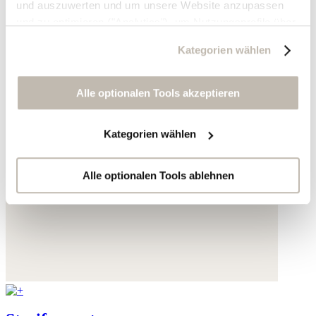
und auszuwerten und um unsere Website anzupassen
und zu optimieren ("Analytics"), um Nutzungsprofile über
die von Ihnen angeklickte Werbung und Ihre Interessen
Kategorien wählen
zu erstellen, um personalisierte Werbung auszuliefern,
um Sie auf anderen Websites wiederzuerkennen und um
Sie erneut mit Werbung anzusprechen sowie um unsere
Alle optionalen Tools akzeptieren
Werbekampagnen auszuwerten ("Marketing").
Kategorien wählen
Ihre Daten werden mit Dienstanbietern geteilt, die wir in
der Datenschutzerklärung genauer auflisten oder wenn
Sie auf "Kategorien wählen" klicken.
Alle optionalen Tools ablehnen
Indem Sie auf "Alle optionalen Tools akzeptieren" klicken,
erklären Sie sich mit der Nutzung der optionalen Tools
wie zuvor beschrieben einverstanden.
Sie können Ihre Einwilligung jederzeit anpassen oder für
die Zukunft widerrufen.