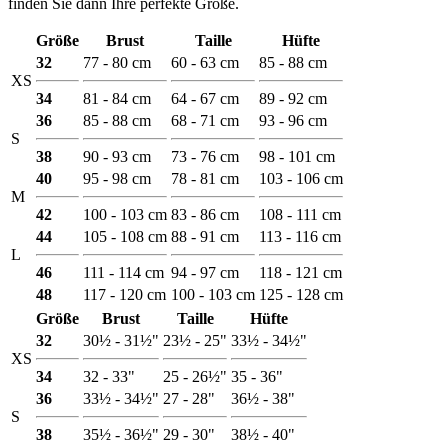
finden Sie dann Ihre perfekte Größe.
Größe
Brust
Taille
Hüfte
32
77 - 80 cm
60 - 63 cm
85 - 88 cm
XS
34
81 - 84 cm
64 - 67 cm
89 - 92 cm
36
85 - 88 cm
68 - 71 cm
93 - 96 cm
S
38
90 - 93 cm
73 - 76 cm
98 - 101 cm
40
95 - 98 cm
78 - 81 cm
103 - 106 cm
M
42
100 - 103 cm
83 - 86 cm
108 - 111 cm
44
105 - 108 cm
88 - 91 cm
113 - 116 cm
L
46
111 - 114 cm
94 - 97 cm
118 - 121 cm
48
117 - 120 cm
100 - 103 cm
125 - 128 cm
Größe
Brust
Taille
Hüfte
32
30½ - 31½"
23½ - 25"
33½ - 34½"
XS
34
32 - 33"
25 - 26½"
35 - 36"
36
33½ - 34½"
27 - 28"
36½ - 38"
S
38
35½ - 36½"
29 - 30"
38½ - 40"