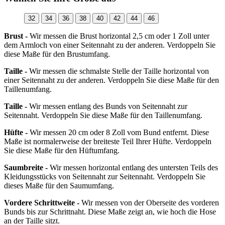
32
34
36
38
40
42
44
46
Brust -
Wir messen die Brust horizontal 2,5 cm oder 1 Zoll unter
dem Armloch von einer Seitennaht zu der anderen. Verdoppeln Sie
diese Maße für den Brustumfang.
Taille -
Wir messen die schmalste Stelle der Taille horizontal von
einer Seitennaht zu der anderen. Verdoppeln Sie diese Maße für den
Taillenumfang.
Taille -
Wir messen entlang des Bunds von Seitennaht zur
Seitennaht. Verdoppeln Sie diese Maße für den Taillenumfang.
Hüfte -
Wir messen 20 cm oder 8 Zoll vom Bund entfernt. Diese
Maße ist normalerweise der breiteste Teil Ihrer Hüfte. Verdoppeln
Sie diese Maße für den Hüftumfang.
Saumbreite -
Wir messen horizontal entlang des untersten Teils des
Kleidungsstücks von Seitennaht zur Seitennaht. Verdoppeln Sie
dieses Maße für den Saumumfang.
Vordere Schrittweite -
Wir messen von der Oberseite des vorderen
Bunds bis zur Schrittnaht. Diese Maße zeigt an, wie hoch die Hose
an der Taille sitzt.