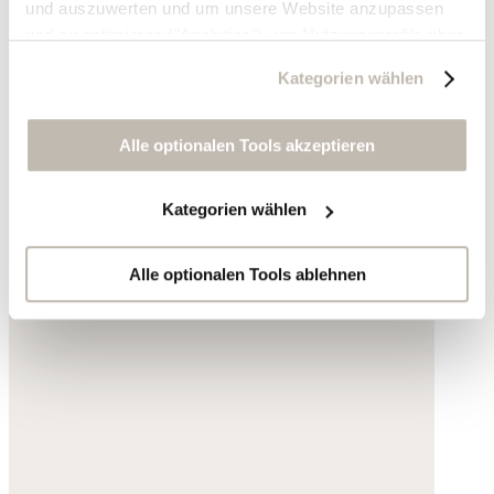
und auszuwerten und um unsere Website anzupassen
und zu optimieren ("Analytics"), um Nutzungsprofile über
die von Ihnen angeklickte Werbung und Ihre Interessen
Kategorien wählen
zu erstellen, um personalisierte Werbung auszuliefern,
um Sie auf anderen Websites wiederzuerkennen und um
Sie erneut mit Werbung anzusprechen sowie um unsere
Alle optionalen Tools akzeptieren
Werbekampagnen auszuwerten ("Marketing").
Kategorien wählen
Ihre Daten werden mit Dienstanbietern geteilt, die wir in
der Datenschutzerklärung genauer auflisten oder wenn
Sie auf "Kategorien wählen" klicken.
Alle optionalen Tools ablehnen
Indem Sie auf "Alle optionalen Tools akzeptieren" klicken,
erklären Sie sich mit der Nutzung der optionalen Tools
wie zuvor beschrieben einverstanden.
Sie können Ihre Einwilligung jederzeit anpassen oder für
die Zukunft widerrufen.