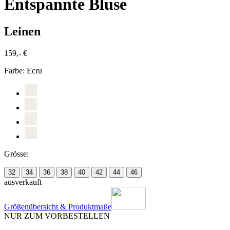
Entspannte Bluse
Leinen
159,- €
Farbe:
Ecru
Grösse:
32
34
36
38
40
42
44
46
ausverkauft
Größenübersicht & Produktmaße
NUR ZUM VORBESTELLEN