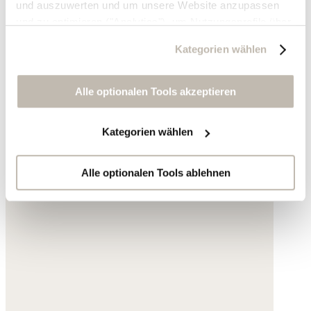
und auszuwerten und um unsere Website anzupassen
und zu optimieren ("Analytics"), um Nutzungsprofile über
die von Ihnen angeklickte Werbung und Ihre Interessen
Kategorien wählen
zu erstellen, um personalisierte Werbung auszuliefern,
um Sie auf anderen Websites wiederzuerkennen und um
Sie erneut mit Werbung anzusprechen sowie um unsere
Alle optionalen Tools akzeptieren
Werbekampagnen auszuwerten ("Marketing").
Kategorien wählen
Ihre Daten werden mit Dienstanbietern geteilt, die wir in
der Datenschutzerklärung genauer auflisten oder wenn
Sie auf "Kategorien wählen" klicken.
Alle optionalen Tools ablehnen
Indem Sie auf "Alle optionalen Tools akzeptieren" klicken,
erklären Sie sich mit der Nutzung der optionalen Tools
wie zuvor beschrieben einverstanden.
Sie können Ihre Einwilligung jederzeit anpassen oder für
die Zukunft widerrufen.