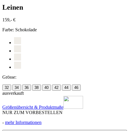
Leinen
159,- €
Farbe:
Schokolade
Grösse:
32
34
36
38
40
42
44
46
ausverkauft
Größenübersicht & Produktmaße
NUR ZUM VORBESTELLEN
-
mehr Informationen