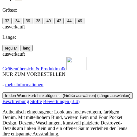
Grösse:
32
34
36
38
40
42
44
46
ausverkauft
Länge:
regulär
lang
ausverkauft
Größenübersicht & Produktmaße
NUR ZUM VORBESTELLEN
-
mehr Informationen
In den Warenkorb hinzufügen
(Größe auswählen)
(Länge auswählen)
Beschreibung
Stoffe
Bewertungen
(3.4)
Authentisch eingetragener Look aus hochwertigem, farbigen
Denim. Mit mittelhohem Bund, weitem Bein und Four-Pocket-
Design. Dezente Waschungen, kunstvoll platzierte Destroyed-
Details am linken Bein und ein offener Saum verleihen der Jeans
ihre entspannte Ausstrahlung.