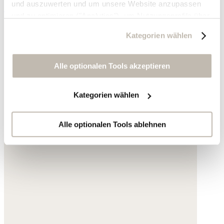
und auszuwerten und um unsere Website anzupassen
198,- €
und zu optimieren ("Analytics"), um Nutzungsprofile über
die von Ihnen angeklickte Werbung und Ihre Interessen
Kategorien wählen
zu erstellen, um personalisierte Werbung auszuliefern,
um Sie auf anderen Websites wiederzuerkennen und um
Sie erneut mit Werbung anzusprechen sowie um unsere
Alle optionalen Tools akzeptieren
Werbekampagnen auszuwerten ("Marketing").
Kategorien wählen
Ihre Daten werden mit Dienstanbietern geteilt, die wir in
der Datenschutzerklärung genauer auflisten oder wenn
Sie auf "Kategorien wählen" klicken.
Alle optionalen Tools ablehnen
Indem Sie auf "Alle optionalen Tools akzeptieren" klicken,
erklären Sie sich mit der Nutzung der optionalen Tools
wie zuvor beschrieben einverstanden.
Sie können Ihre Einwilligung jederzeit anpassen oder für
die Zukunft widerrufen.