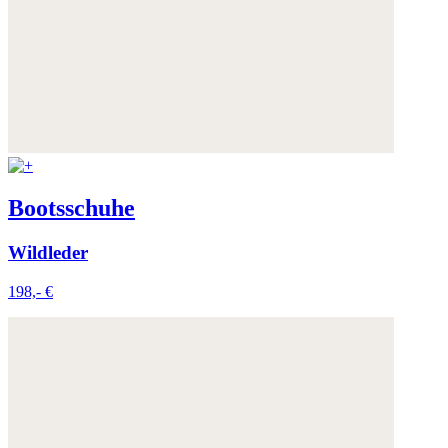
Weitere Informationen:
Datenschutz
,
Impressum
und
AGB
Bootsschuhe
Wildleder
198,- €