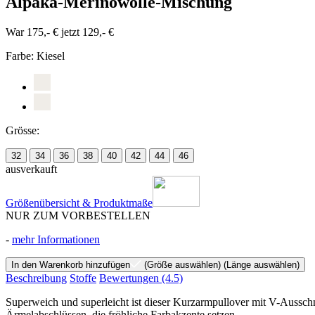
Alpaka-Merinowolle-Mischung
War 175,- €
jetzt 129,- €
Farbe:
Kiesel
Grösse:
32
34
36
38
40
42
44
46
ausverkauft
Größenübersicht & Produktmaße
NUR ZUM VORBESTELLEN
-
mehr Informationen
In den Warenkorb hinzufügen
(Größe auswählen)
(Länge auswählen)
Beschreibung
Stoffe
Bewertungen
(4.5)
Superweich und superleicht ist dieser Kurzarmpullover mit V-Aussc
Ärmelabschlüssen, die fröhliche Farbakzente setzen.