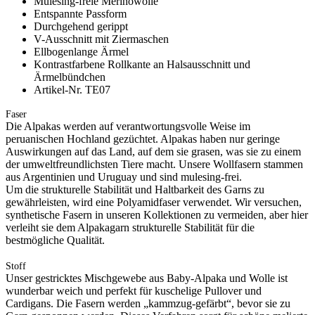
Mulesing-freie Merinowolle
Entspannte Passform
Durchgehend gerippt
V-Ausschnitt mit Ziermaschen
Ellbogenlange Ärmel
Kontrastfarbene Rollkante an Halsausschnitt und
Ärmelbündchen
Artikel-Nr. TE07
Faser
Die Alpakas werden auf verantwortungsvolle Weise im
peruanischen Hochland gezüchtet. Alpakas haben nur geringe
Auswirkungen auf das Land, auf dem sie grasen, was sie zu einem
der umweltfreundlichsten Tiere macht. Unsere Wollfasern stammen
aus Argentinien und Uruguay und sind mulesing-frei.
Um die strukturelle Stabilität und Haltbarkeit des Garns zu
gewährleisten, wird eine Polyamidfaser verwendet. Wir versuchen,
synthetische Fasern in unseren Kollektionen zu vermeiden, aber hier
verleiht sie dem Alpakagarn strukturelle Stabilität für die
bestmögliche Qualität.
Stoff
Unser gestricktes Mischgewebe aus Baby-Alpaka und Wolle ist
wunderbar weich und perfekt für kuschelige Pullover und
Cardigans. Die Fasern werden „kammzug-gefärbt“, bevor sie zu