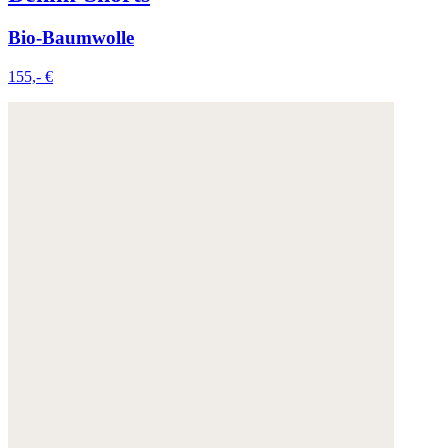
Weitere Informationen:
Datenschutz
,
Impressum
und
Bio-Baumwolle
AGB
155,- €