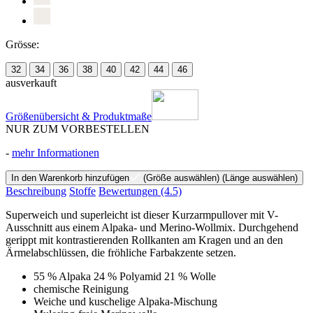
Grösse:
32
34
36
38
40
42
44
46
ausverkauft
Größenübersicht & Produktmaße
NUR ZUM VORBESTELLEN
-
mehr Informationen
In den Warenkorb hinzufügen
(Größe auswählen)
(Länge auswählen)
Beschreibung
Stoffe
Bewertungen
(4.5)
Superweich und superleicht ist dieser Kurzarmpullover mit V-
Ausschnitt aus einem Alpaka- und Merino-Wollmix. Durchgehend
gerippt mit kontrastierenden Rollkanten am Kragen und an den
Ärmelabschlüssen, die fröhliche Farbakzente setzen.
55 % Alpaka 24 % Polyamid 21 % Wolle
chemische Reinigung
Weiche und kuschelige Alpaka-Mischung