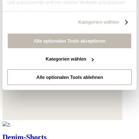
und auszuwerten und um unsere Website anzupassen
und zu optimieren ("Analytics"), um Nutzungsprofile über
die von Ihnen angeklickte Werbung und Ihre Interessen
Kategorien wählen
zu erstellen, um personalisierte Werbung auszuliefern,
um Sie auf anderen Websites wiederzuerkennen und um
Sie erneut mit Werbung anzusprechen sowie um unsere
Alle optionalen Tools akzeptieren
Werbekampagnen auszuwerten ("Marketing").
Kategorien wählen
Ihre Daten werden mit Dienstanbietern geteilt, die wir in
der Datenschutzerklärung genauer auflisten oder wenn
Sie auf "Kategorien wählen" klicken.
Alle optionalen Tools ablehnen
Indem Sie auf "Alle optionalen Tools akzeptieren" klicken,
erklären Sie sich mit der Nutzung der optionalen Tools
wie zuvor beschrieben einverstanden.
Sie können Ihre Einwilligung jederzeit anpassen oder für
die Zukunft widerrufen.
Denim-Shorts