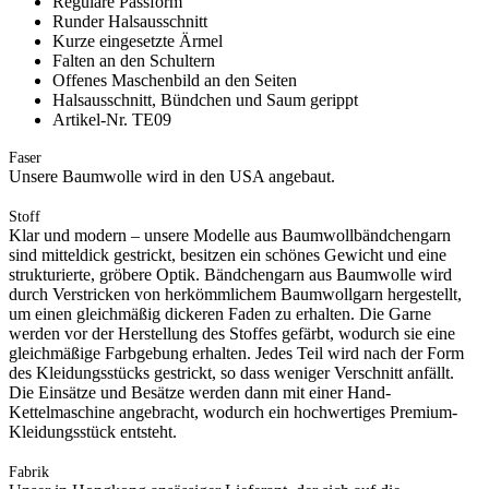
Reguläre Passform
Runder Halsausschnitt
Kurze eingesetzte Ärmel
Falten an den Schultern
Offenes Maschenbild an den Seiten
Halsausschnitt, Bündchen und Saum gerippt
Artikel-Nr. TE09
Faser
Unsere Baumwolle wird in den USA angebaut.
Stoff
Klar und modern – unsere Modelle aus Baumwollbändchengarn
sind mitteldick gestrickt, besitzen ein schönes Gewicht und eine
strukturierte, gröbere Optik. Bändchengarn aus Baumwolle wird
durch Verstricken von herkömmlichem Baumwollgarn hergestellt,
um einen gleichmäßig dickeren Faden zu erhalten. Die Garne
werden vor der Herstellung des Stoffes gefärbt, wodurch sie eine
gleichmäßige Farbgebung erhalten. Jedes Teil wird nach der Form
des Kleidungsstücks gestrickt, so dass weniger Verschnitt anfällt.
Die Einsätze und Besätze werden dann mit einer Hand-
Kettelmaschine angebracht, wodurch ein hochwertiges Premium-
Kleidungsstück entsteht.
Fabrik