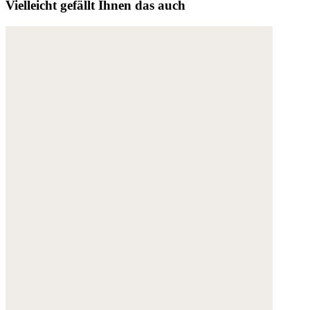
Vielleicht gefällt Ihnen das auch
Weitere Informationen:
Datenschutz
,
Impressum
und
AGB