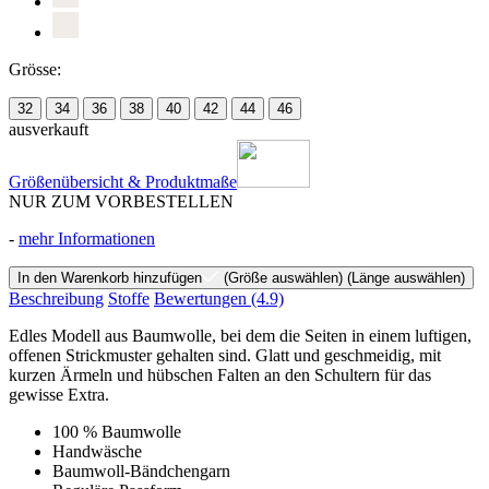
Grösse:
32
34
36
38
40
42
44
46
ausverkauft
Größenübersicht & Produktmaße
NUR ZUM VORBESTELLEN
-
mehr Informationen
In den Warenkorb hinzufügen
(Größe auswählen)
(Länge auswählen)
Beschreibung
Stoffe
Bewertungen
(4.9)
Edles Modell aus Baumwolle, bei dem die Seiten in einem luftigen,
offenen Strickmuster gehalten sind. Glatt und geschmeidig, mit
kurzen Ärmeln und hübschen Falten an den Schultern für das
gewisse Extra.
100 % Baumwolle
Handwäsche
Baumwoll-Bändchengarn