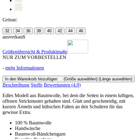
Grösse:
32
34
36
38
40
42
44
46
ausverkauft
Größenübersicht & Produktmaße
NUR ZUM VORBESTELLEN
-
mehr Informationen
In den Warenkorb hinzufügen
(Größe auswählen)
(Länge auswählen)
Beschreibung
Stoffe
Bewertungen
(4.9)
Edles Modell aus Baumwolle, bei dem die Seiten in einem luftigen,
offenen Strickmuster gehalten sind. Glatt und geschmeidig, mit
kurzen Ärmeln und hübschen Falten an den Schultern für das
gewisse Extra.
100 % Baumwolle
Handwäsche
Baumwoll-Bändchengarn