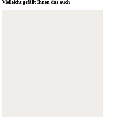
Vielleicht gefällt Ihnen das auch
Weitere Informationen:
Datenschutz
,
Impressum
und
AGB