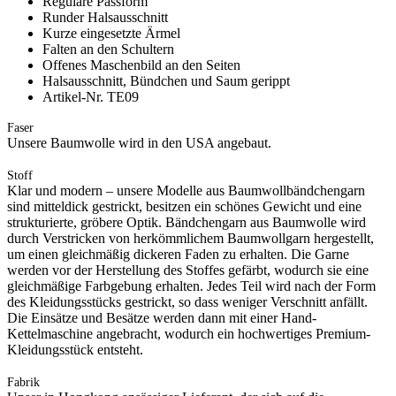
Reguläre Passform
Runder Halsausschnitt
Kurze eingesetzte Ärmel
Falten an den Schultern
Offenes Maschenbild an den Seiten
Halsausschnitt, Bündchen und Saum gerippt
Artikel-Nr. TE09
Faser
Unsere Baumwolle wird in den USA angebaut.
Stoff
Klar und modern – unsere Modelle aus Baumwollbändchengarn
sind mitteldick gestrickt, besitzen ein schönes Gewicht und eine
strukturierte, gröbere Optik. Bändchengarn aus Baumwolle wird
durch Verstricken von herkömmlichem Baumwollgarn hergestellt,
um einen gleichmäßig dickeren Faden zu erhalten. Die Garne
werden vor der Herstellung des Stoffes gefärbt, wodurch sie eine
gleichmäßige Farbgebung erhalten. Jedes Teil wird nach der Form
des Kleidungsstücks gestrickt, so dass weniger Verschnitt anfällt.
Die Einsätze und Besätze werden dann mit einer Hand-
Kettelmaschine angebracht, wodurch ein hochwertiges Premium-
Kleidungsstück entsteht.
Fabrik