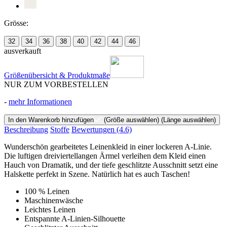
Grösse:
32
34
36
38
40
42
44
46
ausverkauft
Größenübersicht & Produktmaße
NUR ZUM VORBESTELLEN
-
mehr Informationen
In den Warenkorb hinzufügen
(Größe auswählen)
(Länge auswählen)
Beschreibung
Stoffe
Bewertungen
(4.6)
Wunderschön gearbeitetes Leinenkleid in einer lockeren A-Linie.
Die luftigen dreiviertellangen Ärmel verleihen dem Kleid einen
Hauch von Dramatik, und der tiefe geschlitzte Ausschnitt setzt eine
Halskette perfekt in Szene. Natürlich hat es auch Taschen!
100 % Leinen
Maschinenwäsche
Leichtes Leinen
Entspannte A-Linien-Silhouette