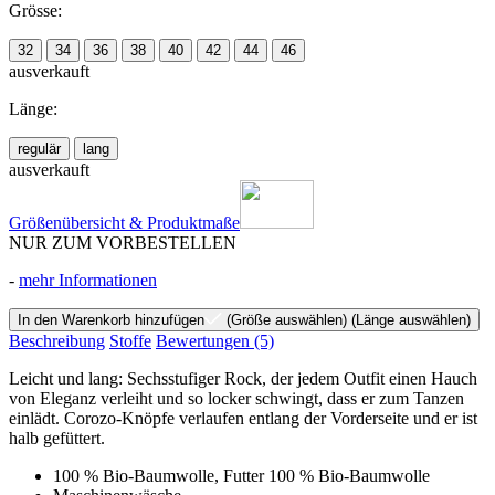
Grösse:
32
34
36
38
40
42
44
46
ausverkauft
Länge:
regulär
lang
ausverkauft
Größenübersicht & Produktmaße
NUR ZUM VORBESTELLEN
-
mehr Informationen
In den Warenkorb hinzufügen
(Größe auswählen)
(Länge auswählen)
Beschreibung
Stoffe
Bewertungen
(5)
Leicht und lang: Sechsstufiger Rock, der jedem Outfit einen Hauch
von Eleganz verleiht und so locker schwingt, dass er zum Tanzen
einlädt. Corozo-Knöpfe verlaufen entlang der Vorderseite und er ist
halb gefüttert.
100 % Bio-Baumwolle, Futter 100 % Bio-Baumwolle