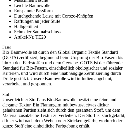
Maschinenwäsche
Leichte Baumwolle
Entspannte Passform
Durchgehende Leiste mit Corozo-Knöpfen
Raffungen an jeder Stufe
Halbgefüttert
Schmaler Saumabschluss
Artikel-Nr. TE20
Faser
Bio-Baumwolle ist durch den Global Organic Textile Standard
(GOTS) zertifiziert, beginnend beim Ursprung der Bio-Fasern bis
hin zu den Farbstoffen und dem Gewebe. GOTS ist der führende
Standard für Bio-Fasern, einschließlich ökologischer und sozialer
Kriterien, und wird durch eine unabhängige Zertifizierung durch
Dritte gestützt. Unsere Baumwolle wird in Indien angebaut,
verarbeitet und gesponnen.
Stoff
Unser leichter Stoff aus Bio-Baumwolle besitzt eine feine und
elegante Textur. Ein Flammgarn mit bewusst etwas dicker
gehaltenen Partien zieht sich durch den gesamten Stoff, um dem
Material zusätzliche Textur zu verleihen. Der Stoff ist stückgefärbt,
d.h. er wird nach dem Weben oder Stricken gefärbt, wodurch der
ganze Stoff eine einheitliche Farbgebung erhält.