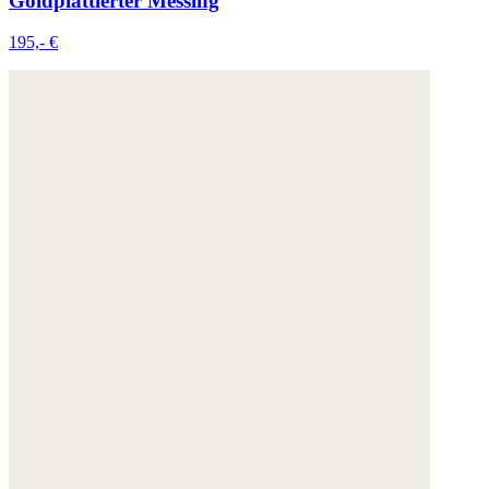
Goldplattierter Messing
195,- €