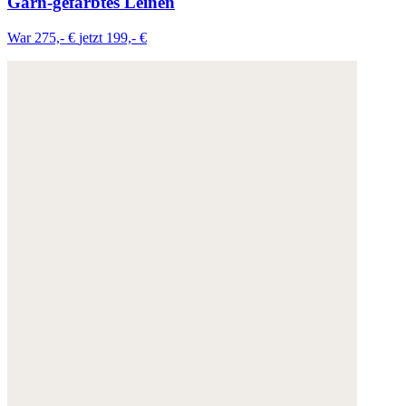
Garn-gefärbtes Leinen
War 275,- €
jetzt 199,- €