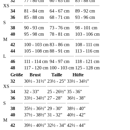
32
77 - 80 cm
60 - 63 cm
85 - 88 cm
XS
34
81 - 84 cm
64 - 67 cm
89 - 92 cm
36
85 - 88 cm
68 - 71 cm
93 - 96 cm
S
38
90 - 93 cm
73 - 76 cm
98 - 101 cm
40
95 - 98 cm
78 - 81 cm
103 - 106 cm
M
42
100 - 103 cm
83 - 86 cm
108 - 111 cm
44
105 - 108 cm
88 - 91 cm
113 - 116 cm
L
46
111 - 114 cm
94 - 97 cm
118 - 121 cm
48
117 - 120 cm
100 - 103 cm
125 - 128 cm
Größe
Brust
Taille
Hüfte
32
30½ - 31½"
23½ - 25"
33½ - 34½"
XS
34
32 - 33"
25 - 26½"
35 - 36"
36
33½ - 34½"
27 - 28"
36½ - 38"
S
38
35½ - 36½"
29 - 30"
38½ - 40"
40
37½ - 38½"
31 - 32"
40½ - 42"
M
42
39½ - 40½"
32½ - 34"
42½ - 44"