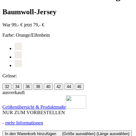
Baumwoll-Jersey
War 99,- €
jetzt 79,- €
Farbe:
Orange/Elfenbein
Grösse:
32
34
36
38
40
42
44
46
ausverkauft
Größenübersicht & Produktmaße
NUR ZUM VORBESTELLEN
-
mehr Informationen
In den Warenkorb hinzufügen
(Größe auswählen)
(Länge auswählen)