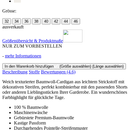
Grösse:
32
34
36
38
40
42
44
46
ausverkauft
Größenübersicht & Produktmaße
NUR ZUM VORBESTELLEN
-
mehr Informationen
In den Warenkorb hinzufügen
(Größe auswählen)
(Länge auswählen)
Beschreibung
Stoffe
Bewertungen
(4.6)
Weich texturierter Baumwoll-Cardigan aus leichtem Strickstoff mit
dekorativen Streifen, perfekt kombinierbar mit den passenden Shorts
oder anderen Lieblingsstücken Ihrer Garderobe. Ein wunderschönes
Farbhighlight für glückliche Tage.
100 % Baumwolle
Maschinenwäsche
Gebürstete Premium-Baumwolle
Kastige Passform
Durchgehendes Pointelle-Streifenmuster