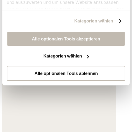
und auszuwerten und um unsere Website anzupassen
und zu optimieren ("Analytics"), um Nutzungsprofile über
die von Ihnen angeklickte Werbung und Ihre Interessen
Kategorien wählen
zu erstellen, um personalisierte Werbung auszuliefern,
um Sie auf anderen Websites wiederzuerkennen und um
Sie erneut mit Werbung anzusprechen sowie um unsere
Alle optionalen Tools akzeptieren
Werbekampagnen auszuwerten ("Marketing").
Kategorien wählen
Ihre Daten werden mit Dienstanbietern geteilt, die wir in
der Datenschutzerklärung genauer auflisten oder wenn
Sie auf "Kategorien wählen" klicken.
Alle optionalen Tools ablehnen
Indem Sie auf "Alle optionalen Tools akzeptieren" klicken,
erklären Sie sich mit der Nutzung der optionalen Tools
wie zuvor beschrieben einverstanden.
Sie können Ihre Einwilligung jederzeit anpassen oder für
die Zukunft widerrufen.