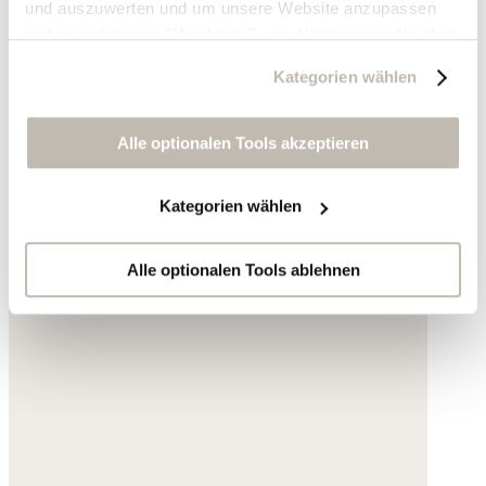
und auszuwerten und um unsere Website anzupassen
50,- €
und zu optimieren ("Analytics"), um Nutzungsprofile über
die von Ihnen angeklickte Werbung und Ihre Interessen
Kategorien wählen
zu erstellen, um personalisierte Werbung auszuliefern,
um Sie auf anderen Websites wiederzuerkennen und um
Sie erneut mit Werbung anzusprechen sowie um unsere
Alle optionalen Tools akzeptieren
Werbekampagnen auszuwerten ("Marketing").
Kategorien wählen
Ihre Daten werden mit Dienstanbietern geteilt, die wir in
der Datenschutzerklärung genauer auflisten oder wenn
Sie auf "Kategorien wählen" klicken.
Alle optionalen Tools ablehnen
Indem Sie auf "Alle optionalen Tools akzeptieren" klicken,
erklären Sie sich mit der Nutzung der optionalen Tools
wie zuvor beschrieben einverstanden.
Sie können Ihre Einwilligung jederzeit anpassen oder für
die Zukunft widerrufen.