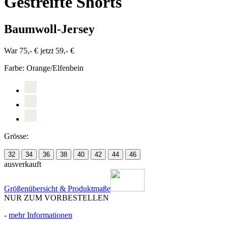
Gestreifte Shorts
Baumwoll-Jersey
War 75,- €
jetzt 59,- €
Farbe:
Orange/Elfenbein
Grösse:
32
34
36
38
40
42
44
46
ausverkauft
Größenübersicht & Produktmaße
NUR ZUM VORBESTELLEN
-
mehr Informationen