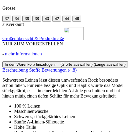
Grösse:
32
34
36
38
40
42
44
46
ausverkauft
Größenübersicht & Produktmaße
NUR ZUM VORBESTELLEN
-
mehr Informationen
In den Warenkorb hinzufügen
(Größe auswählen)
(Länge auswählen)
Beschreibung
Stoffe
Bewertungen
(4.8)
Schwereres Leinen lässt diesen umwerfenden Rock besonders
schön fallen. Für eine lässige Optik und Haptik wurde das Modell
stückgefärbt, es ist in einer leichten A-Linie geschnitten und hat
hinten mittig einen tiefen Schlitz für mehr Bewegungsfreiheit.
100 % Leinen
Maschinenwäsche
Schweres, stückgefärbtes Leinen
Sanfte A-Linien-Silhouette
Hohe Taille