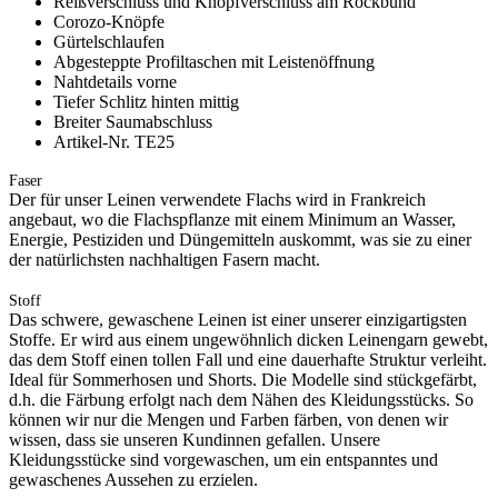
Reißverschluss und Knopfverschluss am Rockbund
Corozo-Knöpfe
Gürtelschlaufen
Abgesteppte Profiltaschen mit Leistenöffnung
Nahtdetails vorne
Tiefer Schlitz hinten mittig
Breiter Saumabschluss
Artikel-Nr. TE25
Faser
Der für unser Leinen verwendete Flachs wird in Frankreich
angebaut, wo die Flachspflanze mit einem Minimum an Wasser,
Energie, Pestiziden und Düngemitteln auskommt, was sie zu einer
der natürlichsten nachhaltigen Fasern macht.
Stoff
Das schwere, gewaschene Leinen ist einer unserer einzigartigsten
Stoffe. Er wird aus einem ungewöhnlich dicken Leinengarn gewebt,
das dem Stoff einen tollen Fall und eine dauerhafte Struktur verleiht.
Ideal für Sommerhosen und Shorts. Die Modelle sind stückgefärbt,
d.h. die Färbung erfolgt nach dem Nähen des Kleidungsstücks. So
können wir nur die Mengen und Farben färben, von denen wir
wissen, dass sie unseren Kundinnen gefallen. Unsere
Kleidungsstücke sind vorgewaschen, um ein entspanntes und
gewaschenes Aussehen zu erzielen.