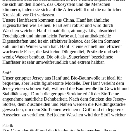
die sich um den Boden, das Ökosystem und die Menschen
kümmern, indem sie sich auf die Artenvielfalt und die natürlichen
Kreisläufe vor Ort verlassen.
Unsere Hanffasern kommen aus China. Hanf hat ähnliche
Eigenschaften wie Leinen. Er ist sehr robust und wird durch
Waschen weicher. Hanf ist natürlich, atmungsaktiv, absorbiert
Feuchtigkeit und nimmt leicht Farbe auf, hat antibakterielle
Eigenschaften und ist ein effektiver Isolator, der Sie im Sommer
kühl und im Winter warm hält. Hanf ist eine schnell und effizient
wachsende Faser, die fast keine Düngemittel, Pestizide und sehr
wenig Wasser benötigt. Die oft als „Superfaser“ bezeichnete
Hanffaser ist sehr umweltfreundlich und extrem haltbar.
Stoff
Unser gerippter Jersey aus Hanf und Bio-Baumwolle ist ideal für
bequeme, aber leicht figurbetonte Modelle. Der Hanf verleiht dem
Jersey einen schönen Fall, während die Baumwolle für Gewicht und
Stabilität sorgt. Durch die gerippte Struktur erhält der Stoff eine
angenehme natürliche Dehnbarkeit. Nach dem Stricken des Jersey-
Stoffes, dem Zuschneiden und Nähen werden die Kleidungsstücke
gewaschen, um dem Stoff einen weicheren Griff und ein legereres
Aussehen zu verleihen. Bei jedem Waschen wird der Stoff weicher.
Fabrik
Das Garn, der Stoff und die Kleidungsstücke werden alle von