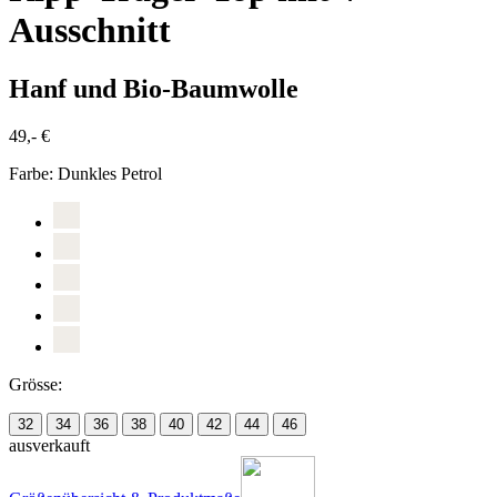
Ausschnitt
Hanf und Bio-Baumwolle
49,- €
Farbe:
Dunkles Petrol
Grösse:
32
34
36
38
40
42
44
46
ausverkauft