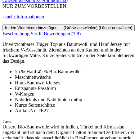
Größenübersicht & Produktmaße
NUR ZUM VORBESTELLEN
-
mehr Informationen
In den Warenkorb hinzufügen
(Größe auswählen)
(Länge auswählen)
Beschreibung
Stoffe
Bewertungen
(3.8)
Unverzichtbares Träger-Top aus Baumwoll- und Hanf-Jersey mit
frischem V-Ausschnitt, Ziernähten an den Kanten und in der
rückwärtigen Mitte. Kurze Seitenschlitze an der Seite komplettieren
das Design.
55 % Hanf 45 % Bio-Baumwolle
Maschinenwäsche
Hanf-Baumwoll-Jersey
Entspannte Passform
V-Kragen
Nahtdetails und Naht hinten mittig
Kurze Seitenschlitze
Artikel-Nr. TE27
Faser
Unsere Bio-Baumwolle wird in Indien, Türkei und Kirgisistan
angebaut und ist nach dem Organic Cotton Standard zertifiziert, der
sicherstellt, dass sie ausschließlich in Bio-Farmen angebaut wurde,