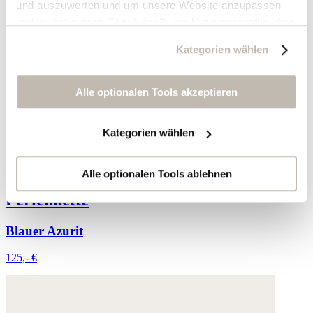
und auszuwerten und um unsere Website anzupassen
und zu optimieren ("Analytics"), um Nutzungsprofile über
die von Ihnen angeklickte Werbung und Ihre Interessen
Kategorien wählen
zu erstellen, um personalisierte Werbung auszuliefern,
um Sie auf anderen Websites wiederzuerkennen und um
Sie erneut mit Werbung anzusprechen sowie um unsere
Alle optionalen Tools akzeptieren
Werbekampagnen auszuwerten ("Marketing").
Kategorien wählen
Ihre Daten werden mit Dienstanbietern geteilt, die wir in
der Datenschutzerklärung genauer auflisten oder wenn
Sie auf "Kategorien wählen" klicken.
Alle optionalen Tools ablehnen
Perlenkette
Indem Sie auf "Alle optionalen Tools akzeptieren" klicken,
erklären Sie sich mit der Nutzung der optionalen Tools
Blauer Azurit
wie zuvor beschrieben einverstanden.
125,- €
Sie können Ihre Einwilligung jederzeit anpassen oder für
die Zukunft widerrufen.