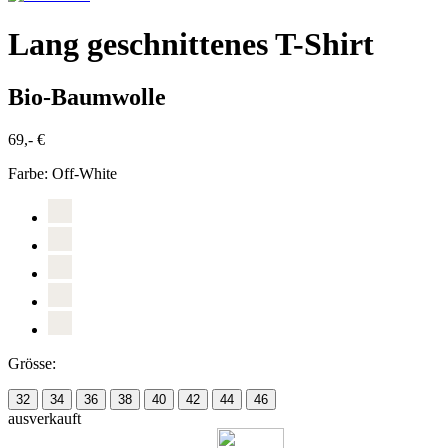
Lang geschnittenes T-Shirt
Bio-Baumwolle
69,- €
Farbe:
Off-White
Grösse:
32
34
36
38
40
42
44
46
ausverkauft