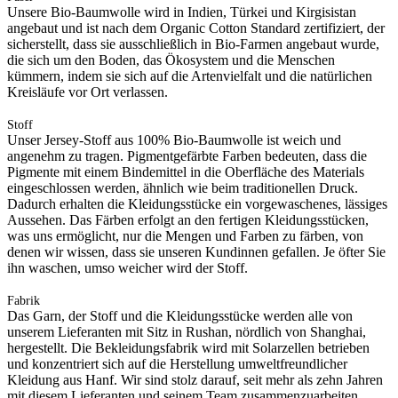
Unsere Bio-Baumwolle wird in Indien, Türkei und Kirgisistan
angebaut und ist nach dem Organic Cotton Standard zertifiziert, der
sicherstellt, dass sie ausschließlich in Bio-Farmen angebaut wurde,
die sich um den Boden, das Ökosystem und die Menschen
kümmern, indem sie sich auf die Artenvielfalt und die natürlichen
Kreisläufe vor Ort verlassen.
Stoff
Unser Jersey-Stoff aus 100% Bio-Baumwolle ist weich und
angenehm zu tragen. Pigmentgefärbte Farben bedeuten, dass die
Pigmente mit einem Bindemittel in die Oberfläche des Materials
eingeschlossen werden, ähnlich wie beim traditionellen Druck.
Dadurch erhalten die Kleidungsstücke ein vorgewaschenes, lässiges
Aussehen. Das Färben erfolgt an den fertigen Kleidungsstücken,
was uns ermöglicht, nur die Mengen und Farben zu färben, von
denen wir wissen, dass sie unseren Kundinnen gefallen. Je öfter Sie
ihn waschen, umso weicher wird der Stoff.
Fabrik
Das Garn, der Stoff und die Kleidungsstücke werden alle von
unserem Lieferanten mit Sitz in Rushan, nördlich von Shanghai,
hergestellt. Die Bekleidungsfabrik wird mit Solarzellen betrieben
und konzentriert sich auf die Herstellung umweltfreundlicher
Kleidung aus Hanf. Wir sind stolz darauf, seit mehr als zehn Jahren
mit diesem Lieferanten und seinem Team zusammenzuarbeiten.