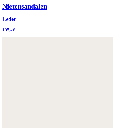
Nietensandalen
Leder
195,- €